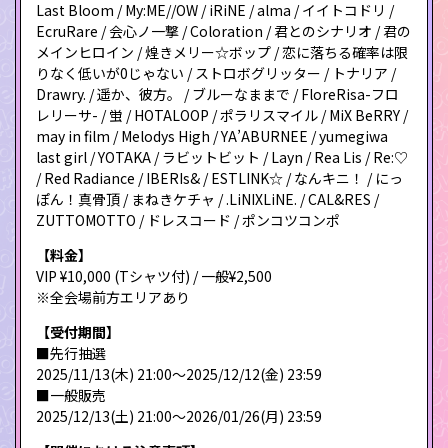
Last Bloom / My:ME//OW / iRiNE / alma / イイトコドリ /
EcruRare / 会心ノ一撃 / Coloration / 君とのシナリオ / 君の
メインヒロイン / 煌きメリー☆ボップ / 恋に落ちる確率は限
りなく低いが0じゃない / ストロボグリッター / トナリア /
Drawry. / 遥か、彼方。 / ブルーなままで / FloreRisa-フロ
レリーサ- / 蛍 / HOTALOOP / ポラリスマイル / MiX BeRRY /
may in film / Melodys High / YA’ABURNEE / yumegiwa
last girl / YOTAKA / ラビットビット / Layn / Rea Lis / Re:♡
/ Red Radiance / IBERIs& / ESTLINK☆ / なんキニ！ / にっ
ぽん！真骨頂 / まねきケチャ / .LiNIXLiNE. / CAL&RES /
ZUTTOMOTTO / ドレスコード / ポンコツコンポ
【料金】
VIP ¥10,000 (Tシャツ付) / 一般¥2,500
※全会場前方エリアあり
【受付期間】
■先行抽選
2025/11/13(木) 21:00〜2025/12/12(金) 23:59
■一般販売
2025/12/13(土) 21:00〜2026/01/26(月) 23:59