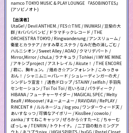
namco TOKYO MUSIC & PLAY LOUNGE 『ASOBINOTES』
(アソビノオト)
【出演者】
UtaGe! / Devil ANTHEM. / FES☆TIVE / INUWASI / 豆柴の大
群 / #ババババンビ / ドラマチックレコード / THE
ORCHESTRA TOKYO / Ringwanderung / アンスリューム /
衛星とカラテア / かすみ草とステラ / なみだ色の消しごむ /
ハルニシオン / Sweet Alley / AOAO / クマリデパート /
Mirror,Mirror / chuLa / ラナキュラ / Tohkei / I MY ME MINE
/ アキシブproject / アストレイル / Alcute！ / THE ENCORE
/ 君に、胸キュン。 / 煌めき☆アンフォレント / こみっきゅ
おん！ / シャニムニ＝パレード / シュレーディンガーの犬 /
シンデレラ宣言！ / 透色ドロップ / STAiNY / selfish / 手羽先
センセーション / Toi Toi Toi / 花いろは / パラディーク /
HIBANA / フューチャーサイダー / MAGICAL SPEC / Melty
BeaR / #Mooove! / #よーよーよー / RAViDAVi / RePLAY /
RiNCENT♯ / ルルネージュ / log you / ワンダーウィード天 /
あいすなっつ / 可憐なアイボリー / KissBee / cowolo /
zanka / すてねこキャッツ / ぜろから☆すた→と / ちゃーむ
ぽっしゅ / TENRIN / トウトイナ。 / 二丁目の魁カミングア
ウト / ネコプラpixx. / HIGH SPIRITS / buGG / Pastel Closet