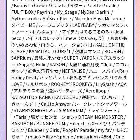
/ Bunny La Crew / パラレルサイダー / Palette Parade /
FULIT BOX / Payrin’s / My_Stage / MyDearDarlin’ /
MyDresscode / Ma’Scar’Piece / Malcolm Mask McLaren /
メイビーME / ルージュブック / LADYBABY / ワガママなラス
トノート / わんふぁす！ / アイテムはてるてるのみ / ideal
peco / アイドルカレッジ / I’mew（あいみゅう） / あまいも
のつめあわせ / 雨のち、ハレーション / Ill / KAIJU ON THE
STAGE / KAMAITACI / CURE’T / 空想ロマンス / KOURiN /
SAI²Rium / 最終未来少女 / SUPER JYAPON / スプスラッシ
ュ / Sugar♡Holic / SAISON / 太陽と踊れ月夜に唄え / ニコル
ポップ / 虹色の飛行少女 / NEFRALISE / ハニースパイスRe. /
Honey Devil / ハレとハレ！ / 夢みるアドレセンス / LOVE 9
LOVE / リルリボン / ROOKEY♡ROOKEYS / LilyS/ash / AQA
/ アルテミスの翼 / 泡沫パーティーズ / Aerolipop /
KATACOTO＊BANK / KATA☆CHU / 逆転ねこぱんちっ！ /
きゅーんず！ / Call to Answer / シークレットシャノワール
/ STARRY×NIGHT↗ / JAPANARIZM / セレインノート /
→Taria. / 強がりセンセーション / DREAMING MONSTER /
BAKUMON / BUNGEE GUM. / Falench. / ぶっとび！パンデ
ミック / Blueberry Girls / Poppin’ Parade / my fav / まぶだ
ちゅ！ / miao / Milky＊Sphene / metarium / 4864. / One