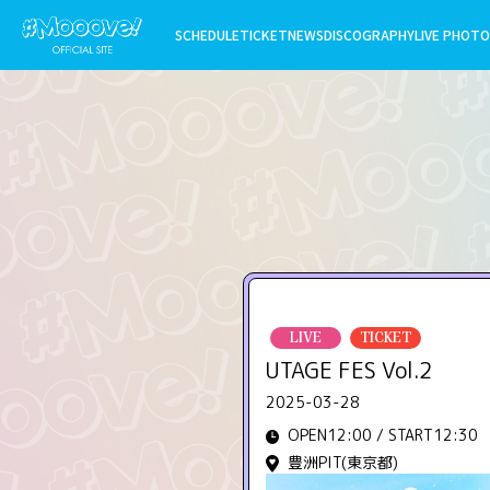
SCHEDULE
TICKET
NEWS
DISCOGRAPHY
LIVE PHOTO
LIVE
TICKET
UTAGE FES Vol.2
2025-03-28
OPEN12:00 / START12:30
豊洲PIT(東京都)