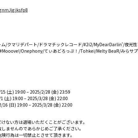
5gnmJjgjksfp8
ューム/クマリデパート/ドラマチックレコード/#2i2/MyDearDarlin’/夜光
ュラ/#Mooove!/Onephony/てぃあどろっぷ！/Tohkei/Melty BeaR/みらサ
) 19:00 – 2025/2/28 (金) 23:59
 19:00 – 2025/3/28 (金) 22:00
) 19:00 – 2025/3/28 (金) 22:00
だけない方は退場いただくことがございます。
致しませんのであらかじめご了承ください。
危険行為は一切禁止とさせて頂きます。