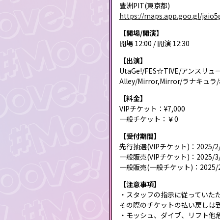
豊洲PIT(東京都)
https://maps.app.goo.gl/jaio
【開場/開演】
開場 12:00 / 開演 12:30
【出演】
UtaGe!/FES☆TIVE/アンスリ
Alley/Mirror,Mirror/ラナキ
【料金】
VIPチケット：¥7,000
一般チケット：￥0
【受付期間】
先行抽選(VIPチケット)：2025/2/15 (土
一般販売(VIPチケット)：2025/3/1 (土)
一般販売(一般チケット)：2025/2/16 (日
【注意事項】
・スタッフの指示に従っていた
その際のチケットの払い戻しは
・モッシュ、ダイブ、リフト他