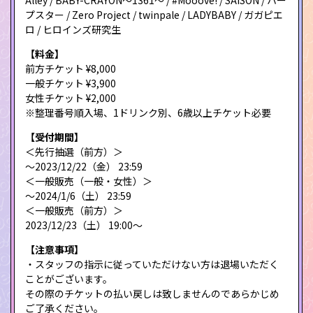
Alley / BABY-CRAYON〜1361〜 / #Mooove! / SAISON / ハー
プスター / Zero Project / twinpale / LADYBABY / ガガピエ
ロ / ヒロインズ研究生
【料金】
前方チケット ¥8,000
一般チケット ¥3,900
女性チケット ¥2,000
※整理番号順入場、1ドリンク別、6歳以上チケット必要
【受付期間】
＜先行抽選（前方）＞
〜2023/12/22（金） 23:59
＜一般販売（一般・女性）＞
〜2024/1/6（土） 23:59
＜一般販売（前方）＞
2023/12/23（土） 19:00〜
【注意事項】
・スタッフの指示に従っていただけない方は退場いただく
ことがございます。
その際のチケットの払い戻しは致しませんのであらかじめ
ご了承ください。