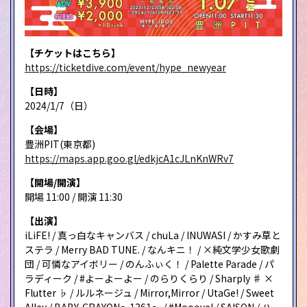
【チケットはこちら】
https://ticketdive.com/event/hype_newyear
【日時】
2024/1/7（日）
【会場】
豊洲PIT(東京都)
https://maps.app.goo.gl/edkjcA1cJLnKnWRv7
【開場/開演】
開場 11:00 / 開演 11:30
【出演】
iLiFE! / 真っ白なキャンバス / chuLa / INUWASI / かすみ草と
ステラ / Merry BAD TUNE. / なんキニ！ / ×純文学少女歌劇
団 / 可憐なアイボリー / のんふぃく！ / Palette Parade / パ
ラディーク / #よーよーよー / のらりくらり / Sharply ♯ ×
Flutter ♭ / ルルネージュ / Mirror,Mirror / UtaGe! / Sweet