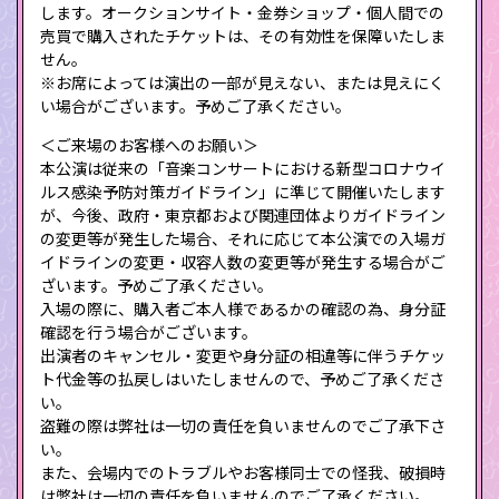
します。オークションサイト・金券ショップ・個人間での
売買で購入されたチケットは、その有効性を保障いたしま
せん。
※お席によっては演出の一部が見えない、または見えにく
い場合がございます。予めご了承ください。
＜ご来場のお客様へのお願い＞
本公演は従来の「音楽コンサートにおける新型コロナウイ
ルス感染予防対策ガイドライン」に準じて開催いたします
が、今後、政府・東京都および関連団体よりガイドライン
の変更等が発生した場合、それに応じて本公演での入場ガ
イドラインの変更・収容人数の変更等が発生する場合がご
ざいます。予めご了承ください。
入場の際に、購入者ご本人様であるかの確認の為、身分証
確認を行う場合がございます。
出演者のキャンセル・変更や身分証の相違等に伴うチケッ
ト代金等の払戻しはいたしませんので、予めご了承くださ
い。
盗難の際は弊社は一切の責任を負いませんのでご了承下さ
い。
また、会場内でのトラブルやお客様同士での怪我、破損時
は弊社は一切の責任を負いませんのでご了承ください。