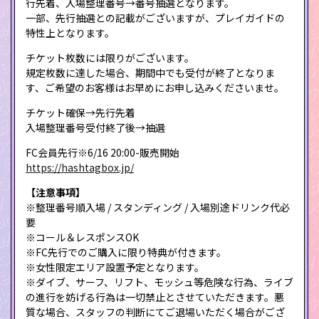
行先着、入場整理番号→番号抽選となります。
一部、先行抽選との記載がございますが、プレイガイドの
特性上となります。
チケット枚数には限りがございます。
規定枚数に達した場合、期間中でも受付が終了となりま
す、ご希望のお客様はお早めにお申し込みくださいませ。
チケット確保→先行先着
入場整理番号受付終了後→抽選
FC会員先行※6/16 20:00-販売開始
https://hashtagbox.jp/
【注意事項】
※整理番号順入場 / スタンディング / 入場別途ドリンク代必
要
※コール＆レスポンスOK
※FC先行でのご購入に限り特典が付きます。
※女性限定エリア設置予定となります。
※ダイブ、サーフ、リフト、モッシュ等危険な行為、ライブ
の進行を妨げる行為は一切禁止とさせていただきます。悪
質な場合、スタッフの判断にてご退場いただく場合がござ