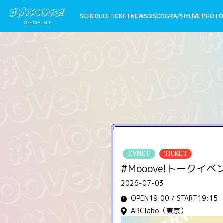
SCHEDULE
TICKET
NEWS
DISCOGRAPHY
LIVE PHOTO
EVNET
TICKET
#Mooove!トークイベント「
2026-07-03
OPEN19:00 / START19:15
ABClabo（東京）