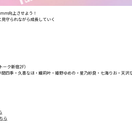
を1mm向上させよう！
に見守られながら成長していく
ストーク新宿2F）
の・赤間四季・久喜なほ・織莉叶・姫野ゆめの・星乃紗良・七海りお・天沢な
ら
ちら