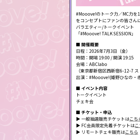
#Mooove!のトーク力／MC力
をコンセプトにファンの皆さん
バラエティー/トークイベント
「#Mooove! TALK SESSION」
■ 開催概要
日程：2026年7月3日（金）
時間：開場 19:00 / 開演 19:15
会場：ABClabo
（東京都新宿区西新宿6-12-7 
出演：#Mooove!(姫野ひな
■ イベント内容
トークイベント
チェキ会
■ チケット・申込
▶ 一般抽選販売チケットは
こち
▶ FC会員限定先着チケットは
こ
▶ リモートチェキ販売は
こちら