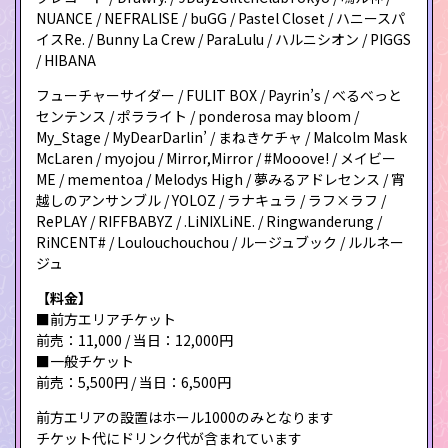
NUANCE / NEFRALISE / buGG / Pastel Closet / ハニースパ
イスRe. / Bunny La Crew / ParaLulu / ハルニシオン / PIGGS
/ HIBANA
フューチャーサイダー / FULIT BOX / Payrin’s / べるべっと
センテンス / ポラライト / ponderosa may bloom /
My_Stage / MyDearDarlin’ / まねきケチャ / Malcolm Mask
McLaren / myojou / Mirror,Mirror / #Mooove! / メイビー
ME / mementoa / Melodys High / 夢みるアドレセンス / 宵
越しのアンサンブル / YOLOZ / ラナキュラ / ラフ×ラフ /
RePLAY / RIFFBABYZ / .LiNIXLiNE. / Ringwanderung /
RiNCENT# / Loulouchouchou / ルージュブック / ルルネー
ジュ
【料金】
■前方エリアチケット
前売：11,000 / 当日：12,000円
■一般チケット
前売：5,500円 / 当日：6,500円
前方エリアの設置はホール1000のみとなります
チケット代にドリンク代が含まれています