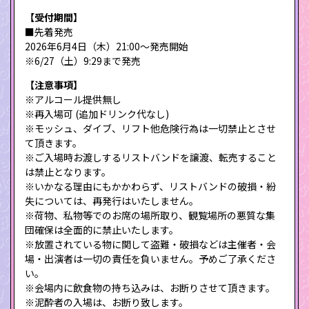
【受付期間】
■先着発売
2026年6月4日（木）21:00～発売開始
※6/27（土）9:29まで発売
【注意事項】
※アルコール提供無し
※再入場可 (追加ドリンク代なし)
※モッシュ、ダイブ、リフト他危険行為は一切禁止とさせ
て頂きます。
※ご入場時お渡しするリストバンドを譲渡、転売すること
は禁止となります。
※いかなる理由にもかかわらず、リストバンドの破損・紛
失については、再発行はいたしません。
※荷物、私物等でのお席の場所取り、観覧場所の悪質な集
団確保は全面的に禁止いたします。
※放置されている物に関して盗難・破損などは主催者・会
場・出演者は一切の責任を負いません。予めご了承くださ
い。
※会場内に飲食物の持ち込みは、お断りさせて頂きます。
※泥酔者の入場は、お断り致します。