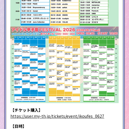
【チケット購入】
https://user.my-th.jp/tickets/event/ikoufes_0627
【日時】