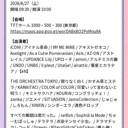
2026/6/27（土）
開場 09:30 / 開演 10:00
【会場】
TFTホール 1000・500・300 (東京都)
https://maps.app.goo.gl/worDA8xBQ2PxMnu9A
【出演者】
iCON! / アイドル革命 / I MY ME MINE / アキストゼネコ /
Axelight / As a Cutie Pomeranian / AsIs / AZ-ON / アスト
レイル / UPDANCE Lily / UPローチ / amini / アルテミスの翼
/ UNDO / UNBS / il pleut / UtaGe! / airattic / 衛星とカラテ
ア / 【eN】
THE ORCHESTRA TOKYO / 限りなく白く / かすみ草とステ
ラ / KAMAITACI / COLOR of COLOR / 可愛いって言わないと
呪う！ / キミトサクハナ / KOURiN / コングラッチェ！ /
zanka / ジエメイ / SITUASION / JamsCollection / じゅじゅ
/ しろもん / XINXIN / シンダーエラ / 透色ドロップ
すべての瞬間は君だった。 / selfish / Sophià la Mode / ちゃ
ーむぽっしゅ / テラテラ / 点染テンセイ少女。 / ドラマチッ
クレコード / Drawry. / 9DayzGlitchClubTokyo / 鳴ル神 /