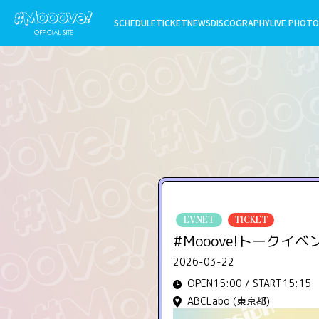
SCHEDULE
TICKET
NEWS
DISCOGRAPHY
LIVE PHOTO
EVNET
TICKET
#Mooove!トークイベント「
2026-03-22
OPEN15:00 / START15:15
ABCLabo (東京都)