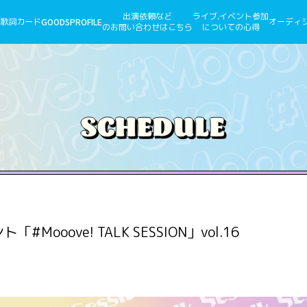
出演依頼など
ライブ,イベント参加
歌詞カード
GOODS
PROFILE
オーディ
のお問い合わせはこちら
についての心得
#Mooove! TALK SESSION」vol.16