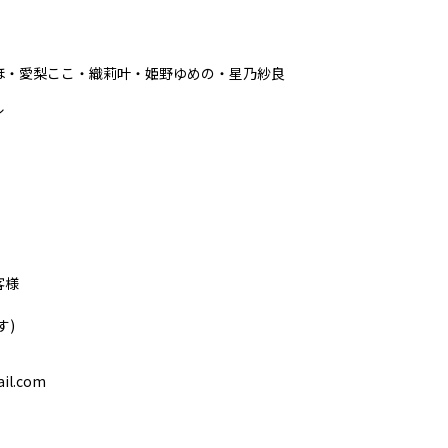
ほ・愛梨ここ・織莉叶・姫野ゆめの・星乃紗良
ル
客様
す)
ail.com