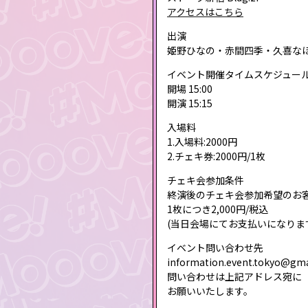
アクセスはこちら
出演
姫野ひなの・赤間四季・久喜な
イベント開催タイムスケジュー
開場 15:00
開演 15:15
入場料
1.入場料:2000円
2.チェキ券:2000円/1枚
チェキ会参加条件
終演後のチェキ会参加希望のお
1枚につき2,000円/税込
(当日会場にてお支払いになりま
イベント問い合わせ先
information.event.tokyo@gm
問い合わせは上記アドレス宛に
お願いいたします。