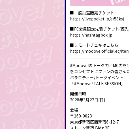
■一般抽選販売チケット
https://livepocket.jp/e/58ksj
■FC会員限定先着チケット(優先
https://hashtagbox.jp
■リモートチェキはこちら
https://mooove.official.ec/it
#Mooove!のトーク力／MC力
をコンセプトにファンの皆さん
バラエティー/トークイベント
「#Mooove! TALK SESSION」
開催日時
2026年3月22日(日)
会場
〒160-0023
東京都新宿区西新宿6-12-7
ストーク新宿 Bldg.2F