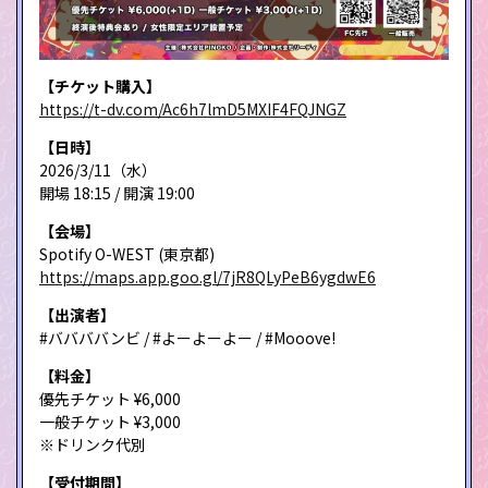
【チケット購入】
https://t-dv.com/Ac6h7lmD5MXIF4FQJNGZ
【日時】
2026/3/11（水）
開場 18:15 / 開演 19:00
【会場】
Spotify O-WEST (東京都)
https://maps.app.goo.gl/7jR8QLyPeB6ygdwE6
【出演者】
#ババババンビ / #よーよーよー / #Mooove!
【料金】
優先チケット ¥6,000
一般チケット ¥3,000
※ドリンク代別
【受付期間】