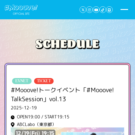
EVNET
TICKET
#Mooove!トークイベント「#Mooove!
TalkSession」vol.13
2025-12-19
OPEN19:00 / START19:15
ABCLabo（東京都）