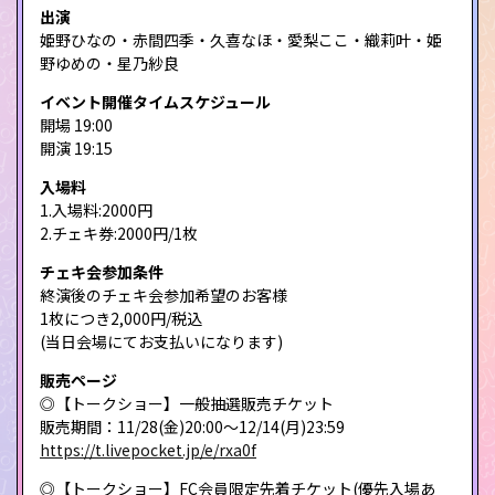
出演
姫野ひなの・赤間四季・久喜なほ・愛梨ここ・織莉叶・姫
野ゆめの・星乃紗良
イベント開催タイムスケジュール
開場 19:00
開演 19:15
入場料
1.入場料:2000円
2.チェキ券:2000円/1枚
チェキ会参加条件
終演後のチェキ会参加希望のお客様
1枚につき2,000円/税込
(当日会場にてお支払いになります)
販売ページ
◎【トークショー】一般抽選販売チケット
販売期間：11/28(金)20:00～12/14(月)23:59
https://t.livepocket.jp/e/rxa0f
◎【トークショー】FC会員限定先着チケット(優先入場あ