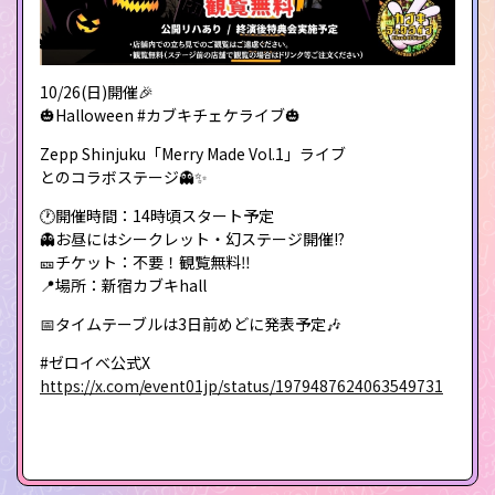
10/26(日)開催🎉
🎃Halloween #カブキチェケライブ🎃
Zepp Shinjuku「Merry Made Vol.1」ライブ
とのコラボステージ👻✨
🕐開催時間：14時頃スタート予定
👻お昼にはシークレット・幻ステージ開催!?
🎫チケット：不要！観覧無料‼️
📍場所：新宿カブキhall
📅タイムテーブルは3日前めどに発表予定🎶
#ゼロイベ公式X
https://x.com/event01jp/status/1979487624063549731