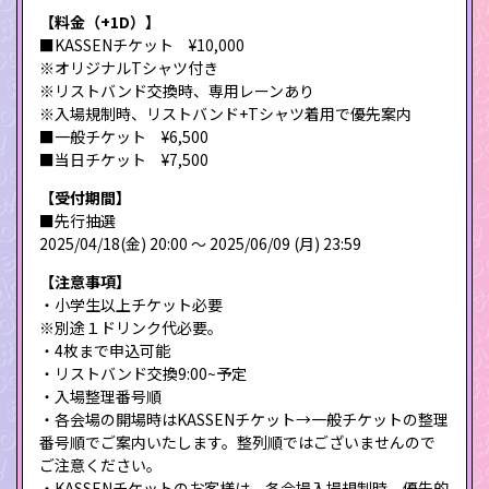
【料金（+1D）】
■KASSENチケット ¥10,000
※オリジナルTシャツ付き
※リストバンド交換時、専用レーンあり
※入場規制時、リストバンド+Tシャツ着用で優先案内
■⼀般チケット ¥6,500
■当日チケット ¥7,500
【受付期間】
■先行抽選
2025/04/18(金) 20:00 〜 2025/06/09 (月) 23:59
【注意事項】
・小学生以上チケット必要
※別途１ドリンク代必要。
・4枚まで申込可能
・リストバンド交換9:00~予定
・入場整理番号順
・各会場の開場時はKASSENチケット→一般チケットの整理
番号順でご案内いたします。整列順ではございませんので
ご注意ください。
・KASSENチケットのお客様は、各会場入場規制時、優先的