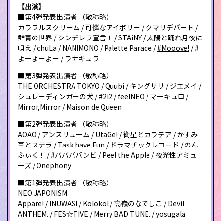
【出演】
■第4弾発表出演者 （敬称略）
カラフルスクリーム / 可憐なアイボリー / クマリデパート /
群青の世界 / シンデレラ宣言！ / STAiNY / 太陽と踊れ月夜に
唄え / chuLa / NANIMONO / Palette Parade /
#Mooove!
/ #
よーよーよー / ラナキュラ
■第3弾発表出演者 （敬称略）
THE ORCHESTRA TOKYO / Quubi / キングサリ / ジエメイ /
シュレーディンガーの犬 / #2i2 / feelNEO / マーキュロ /
Mirror,Mirror / Maison de Queen
■第2弾発表出演者 （敬称略）
AOAO / アンスリューム / UtaGe! / 衛星とカラテア / かすみ
草とステラ / Task have Fun / ドラマチックレコード / のん
ふぃく！ / #ババババンビ / Peel the Apple / 夜光性アミュ
ーズ / Onephony
■第1弾発表出演者 （敬称略）
NEO JAPONISM
Appare! / INUWASI / Kolokol / 高嶺のなでしこ / Devil
ANTHEM. / FES☆TIVE / Merry BAD TUNE. / yosugala