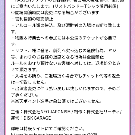
にご案内いたします。(リストバンド＋Tシャツ着用必須)
※開場開演時間は変更になる場合がございます
・営利目的の転売禁止
・アルコール類の持込、及び泥酔者の入場はお断り致しま
す。
・物販＆特典会への参加には本公演のチケットが必要で
す。
・リフト、柵に登る、前列へ突っ込むの危険行為、ヤジ
等、まわりのお客様の迷惑となる行為は全面禁止
ルールをお守り頂けないお客様へ対しては、退場処分とさ
せて頂きます。
・入場をお断り、ご退場頂く場合でもチケット代等の返金
は一切致しません。
・出演者変更に伴う払い戻しは致しかねますので、予めご
了承ください。
※楽天ポイント進呈対象公演ではございません。
主催：株式会社NEO JAPONISM / 制作：株式会社リーディ/
運営：DISK GARAGE
詳細は特設サイトにてご確認ください。
https://neojaponism.com/neokassen/2025