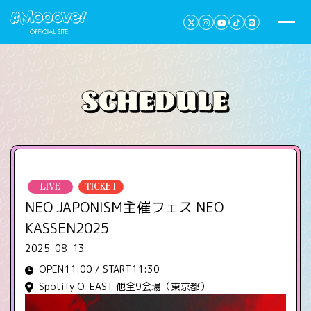
LIVE
TICKET
NEO JAPONISM主催フェス NEO
KASSEN2025
2025-08-13
OPEN11:00 / START11:30
Spotify O-EAST 他全9会場（東京都）