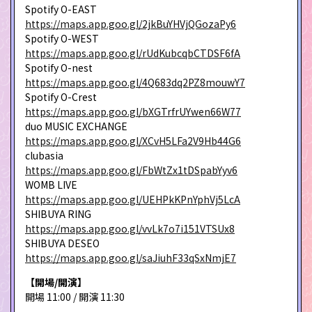
Spotify O-EAST
https://maps.app.goo.gl/2jkBuYHVjQGozaPy6
Spotify O-WEST
https://maps.app.goo.gl/rUdKubcqbCTDSF6fA
Spotify O-nest
https://maps.app.goo.gl/4Q683dq2PZ8mouwY7
Spotify O-Crest
https://maps.app.goo.gl/bXGTrfrUYwen66W77
duo MUSIC EXCHANGE
https://maps.app.goo.gl/XCvH5LFa2V9Hb44G6
clubasia
https://maps.app.goo.gl/FbWtZx1tDSpabYyv6
WOMB LIVE
https://maps.app.goo.gl/UEHPkKPnYphVj5LcA
SHIBUYA RING
https://maps.app.goo.gl/vvLk7o7i151VTSUx8
SHIBUYA DESEO
https://maps.app.goo.gl/saJiuhF33qSxNmjE7
【開場/開演】
開場 11:00 / 開演 11:30