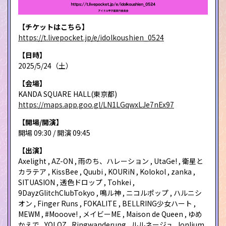
【チケットはこちら】
https://t.livepocket.jp/e/idolkoushien_0524
【日時】
2025/5/24（土）
【会場】
KANDA SQUARE HALL(東京都)
https://maps.app.goo.gl/LN1LGqwxLJe7nEx97
【開場/開演】
開場 09:30 / 開演 09:45
【出演】
Axelight , AZ-ON , 雨のち、ハレーション , UtaGe! , 衛星と
カラテア , KissBee , Quubi , KOURiN , Kolokol , zanka ,
SITUASION , 透色ドロップ , Tohkei ,
9DayzGlitchClubTokyo , 鳴ル神 , ニコルポップ , ハルニシ
オン , Finger Runs , FOKALITE , BELLRING少女ハート ,
MEWM , #Mooove! , メイビーME , Maison de Queen , ゆめ
かえで , YOLOZ , Ringwanderung , ルルネージュ , lonlium ,