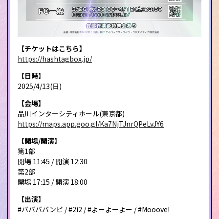
【チケットはこちら】
https://hashtagbox.jp/
【日時】
2025/4/13(日)
【会場】
品川インターシティホール(東京都)
https://maps.app.goo.gl/Ka7NjTJnrQPeLvJY6
【開場/開演】
第1部
開場 11:45 / 開演 12:30
第2部
開場 17:15 / 開演 18:00
【出演】
#ババババンビ / #2i2 / #よーよーよー / #Mooove!