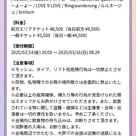
ーよーよー / LOVE 9 LOVE / Ringwanderung / ルルネージ
ュ / lonlium
【料金】
前方エリアチケット ¥8,500（当日前方 ¥9,500）
一般チケット ¥3,500（当日一般 ¥4,500）
【受付期間】
2025/02/14(金) 20:00 〜 2025/03/16(日) 08:29
【注意事項】
※モッシュ、ダイブ、リフト他危険行為は一切禁止とさせ
て頂きます。
※荷物、私物等でのお席の場所取りは全面的に禁止いたし
ます。
※必要以上の座席確保、横入り等の行為が見受けられた際
はスタッフからお声がけさせていただきます。また、放置
されている物に関して盗難・破損などは主催者・会場・出
演者は一切の責任を負いません。予めご了承ください。
※会場内に飲食物の持ち込みは、お断りさせて頂きます。
※泥酔者の入場は、お断り致します。
※会場周辺でのたむろ、大声での会話は近隣の迷惑になる