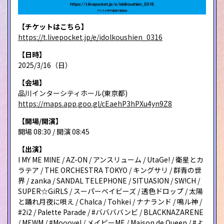
【チケットはこちら】
https://t.livepocket.jp/e/idolkoushien_0316
【日時】
2025/3/16（日）
【会場】
品川インターシティホール(東京都)
https://maps.app.goo.gl/cEaehP3hPXu4yn9Z8
【開場/開演】
開場 08:30 / 開演 08:45
【出演】
I MY ME MINE / AZ-ON / アンスリューム / UtaGe! / 衛星とカ
ラテア / THE ORCHESTRA TOKYO / キングサリ / 群青の世
界 / zanka / SANDAL TELEPHONE / SITUASION / SW!CH /
SUPER☆GiRLS / スーパーベイビーズ / 透色ドロップ / 太陽
と踊れ月夜に唄え / Chalca / Tohkei / ナナランド / 鳴ル神 /
#2i2 / Palette Parade / #ババババンビ / BLACKNAZARENE
/ MEWM / #Mooove! / メイビーME / Maison de Queen / #よ