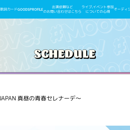
出演依頼など
ライブ,イベント参加
歌詞カード
GOODS
PROFILE
オーディ
のお問い合わせはこちら
についての心得
APAN 真昼の青春セレナーデ〜