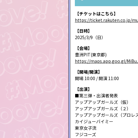
【チケットはこちら】
https://ticket.rakuten.co.jp/
【日時】
2025/3/9（日）
【会場】
豊洲PIT(東京都)
https://maps.app.goo.gl/MiB
【開場/開演】
開場 10:00 / 開演 11:00
【出演】
■第三弾・出演者発表
アップアップガールズ（仮）
アップアップガールズ（２）
アップアップガールズ（プロレ
カイジューバイミー
東京女子流
フジコーズ