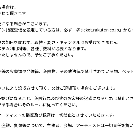
る場合は、
させて頂きます。
更になる場合がございます。
定受信を設定している方は、必ず「@ticket.rakuten.co.jp
由の如何を問わず、取替・変更・キャンセルはお受けできません。
ステム利用料等、各種手数料が必要となります。
いたしませんので、予めご了承ください。
火等の火薬類や発煙筒、危険物、その他法律で禁止されている物、ペッ
ッフにより没収させて頂く、又はご退場頂く場合もございます。
の妨げになること、危険行為及び他のお客様の迷惑になる行為は禁止とさ
がある場合はそのルールに従ってください。
アーティストの撮影及び録音は一切禁止とさせていただきます。
、盗難、負傷等について、主催者、会場、アーティストは一切責任を負