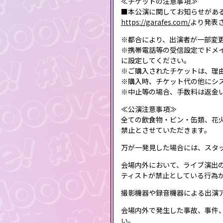
≪チケットの注意事項≫
■本公演に関してお知らせがあ
https://garafes.com/
より発表
※都合により、出演者が一部変
※携帯電話等の受信設定でドメイン指
に設定してください。
※ご購入されたチケットは、理
※購入時、チケット代の他にシ
※中止等の場合、手数料は返金
≪公演注意事項≫
全ての飲食物・ビン・缶類、花
禁止とさせていただきます。
万が一発見した場合には、スタ
会場内外において、ライブ演出
ティストが禁止としている行為
撮影機器や録音機器による出演
会場内外で発生した事故、事件
い。