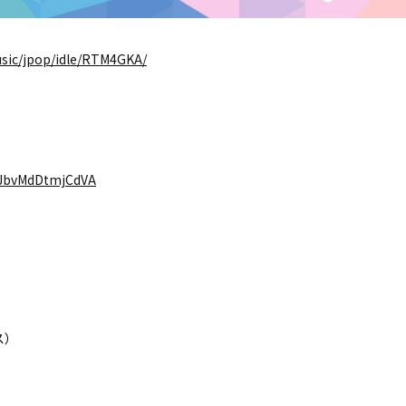
music/jpop/idle/RTM4GKA/
uJbvMdDtmjCdVA
ス）