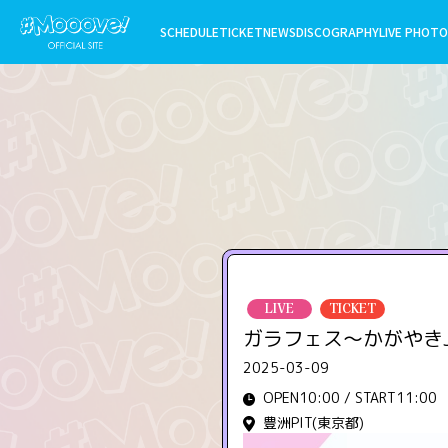
SCHEDULE
TICKET
NEWS
DISCOGRAPHY
LIVE PHOTO
LIVE
TICKET
ガラフェス〜かがやきJ
2025-03-09
OPEN10:00 / START11:00
豊洲PIT(東京都)