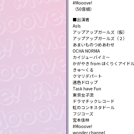
#Mooove!
（50音順）
■出演者
AsIs
アップアップガールズ（仮）
アップアップガールズ（２）
あまいものつめあわせ
OCHA NORMA
カイジューバイミー
かがやき from ほくりくアイド
きゅ～くる
クマリデパート
透色ドロップ
Task have Fun
東京女子流
ドラマチックレコード
虹のコンキスタドール
フジコーズ
宮本佳林
#Mooove!
wonder channel