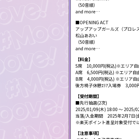
（50音順）
and more…
■OPENING ACT
アップアップガールズ（プロレ
松山あおい
（50音順）
and more…
【料金】
S席 10,000円(税込)※エリア
A席 6,500円(税込) ※エリア自
B席 4,000円(税込) ※エリア
後方椅子休憩ｴﾘｱ入場券 3,0
【受付期間】
■先行抽選(2次)
2025/01/09(木) 18:00 〜 2025/0
当落/入金期間 2025年2月7日(金)
※楽天ポイント進呈対象受付で
【注意事項】