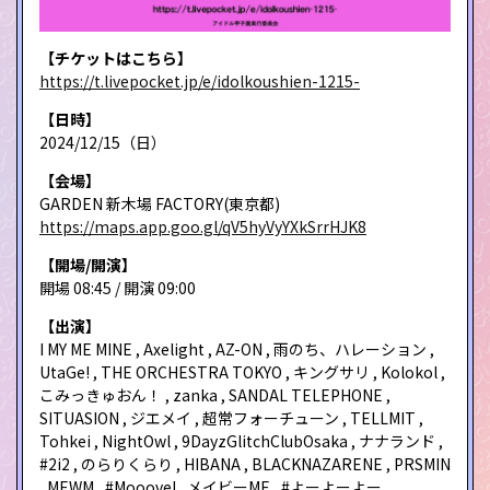
【チケットはこちら】
https://t.livepocket.jp/e/idolkoushien-1215-
【日時】
2024/12/15（日）
【会場】
GARDEN 新木場 FACTORY(東京都)
https://maps.app.goo.gl/qV5hyVyYXkSrrHJK8
【開場/開演】
開場 08:45 / 開演 09:00
【出演】
I MY ME MINE , Axelight , AZ-ON , 雨のち、ハレーション ,
UtaGe! , THE ORCHESTRA TOKYO , キングサリ , Kolokol ,
こみっきゅおん！ , zanka , SANDAL TELEPHONE ,
SITUASION , ジエメイ , 超常フォーチューン , TELLMIT ,
Tohkei , NightOwl , 9DayzGlitchClubOsaka , ナナランド ,
#2i2 , のらりくらり , HIBANA , BLACKNAZARENE , PRSMIN
, MEWM , #Mooove! , メイビーME , #よーよーよー ,