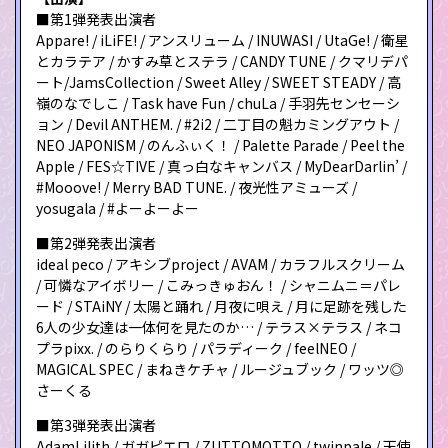
■第1弾発表出演者
Appare! / iLiFE! / アンスリューム / INUWASI / UtaGe! / 衛星
とカラテア / かすみ草とステラ / CANDY TUNE / クマリデパ
ート/JamsCollection / Sweet Alley / SWEET STEADY / 高
嶺のなでしこ / Task have Fun / chuLa / 手羽先センセーシ
ョン / Devil ANTHEM. / #2i2 / 二丁目の魁カミングアウト /
NEO JAPONISM / のんふぃく！ / Palette Parade / Peel the
Apple / FES☆TIVE / 真っ白なキャンバス / MyDearDarlin’ /
#Mooove! / Merry BAD TUNE. / 夜光性アミューズ /
yosugala / #よーよーよー
■第2弾発表出演者
ideal peco / アキシブproject / AVAM / カラフルスクリーム
/ 可憐なアイボリー / こみっきゅおん！ / シャニムニ＝パレ
ード / STAiNY / 太陽と踊れ / 月夜に唄え / 月に足跡を残した
6人の少女達は一体何を見たのか… / テラス×テラス / ネコ
プラpixx. / のらりくらり / パラディーク / feelNEO /
MAGICAL SPEC / まねきケチャ / ルージュブック / ワッツ◎
さーくる
■第3弾発表出演者
AdamLilith / ガガピエロ / ZUTTOMOTTO / twinpale / 天使