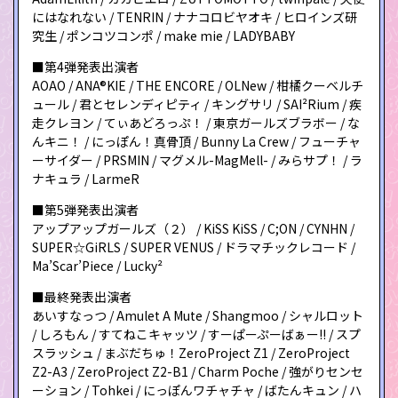
にはなれない / TENRIN / ナナコロビヤオキ / ヒロインズ研
究生 / ポンコツコンポ / make mie / LADYBABY
■第4弾発表出演者
AOAO / ANA®KIE / THE ENCORE / OLNew / 柑橘クーベルチ
ュール / 君とセレンディピティ / キングサリ / SAI²Rium / 疾
走クレヨン / てぃあどろっぷ！ / 東京ガールズブラボー / な
んキニ！ / にっぽん！真骨頂 / Bunny La Crew / フューチャ
ーサイダー / PRSMIN / マグメル-MagMell- / みらサプ！ / ラ
ナキュラ / LarmeR
■第5弾発表出演者
アップアップガールズ（２） / KiSS KiSS / C;ON / CYNHN /
SUPER☆GiRLS / SUPER VENUS / ドラマチックレコード /
Ma’Scar’Piece / Lucky²
■最終発表出演者
あいすなっつ / Amulet A Mute / Shangmoo / シャルロット
/ しろもん / すてねこキャッツ / すーぱーぷーばぁー!! / スプ
スラッシュ / まぶだちゅ！ZeroProject Z1 / ZeroProject
Z2-A3 / ZeroProject Z2-B1 / Charm Poche / 強がりセンセ
ーション / Tohkei / にっぽんワチャチャ / ばたんキュン / ハ