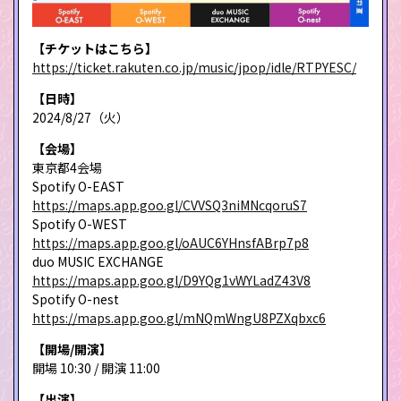
【チケットはこちら】
https://ticket.rakuten.co.jp/music/jpop/idle/RTPYESC/
【日時】
2024/8/27（火）
【会場】
東京都4会場
Spotify O-EAST
https://maps.app.goo.gl/CVVSQ3niMNcqoruS7
Spotify O-WEST
https://maps.app.goo.gl/oAUC6YHnsfABrp7p8
duo MUSIC EXCHANGE
https://maps.app.goo.gl/D9YQg1vWYLadZ43V8
Spotify O-nest
https://maps.app.goo.gl/mNQmWngU8PZXqbxc6
【開場/開演】
開場 10:30 / 開演 11:00
【出演】