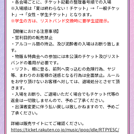
・各会場ごとに、チケット記載の整理番号順での入場
※入場順は「夏は終わらない！チケット」→「一般チケッ
ト」→「女性・学生チケット」となります。
※学生の方は、リストバンド交換時に要学生証提示。
【開催における注意事項】
・営利目的の転売禁止
・アルコール類の持込、及び泥酔者の入場はお断り致しま
す。
・物販＆特典会への参加には本公演のチケット及びリスト
バンドの着用が必要です。
・リフト、柵に登る、前列へ突っ込むの危険行為、ヤジ
等、まわりのお客様の迷惑となる行為は全面禁止。ルール
をお守り頂けないお客様へ対しては、退場処分とさせて頂
きます。
・入場をお断り、ご退場いただく場合でもチケット代等の
返金は一切致しませんので、予めご了承ください。
・出演者変更に伴う払い戻しは致しかねますので、予めご
了承ください。
詳細は販売サイトにてご確認ください。
https://ticket.rakuten.co.jp/music/jpop/idle/RTPYESC/