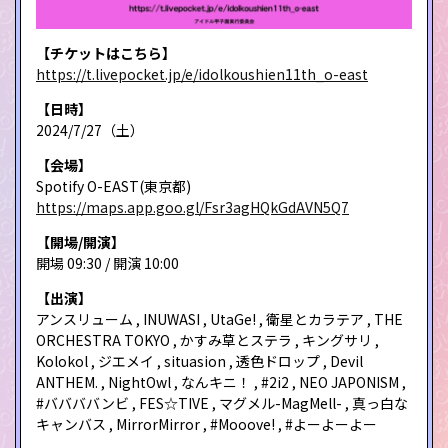
【チケットはこちら】
https://t.livepocket.jp/e/idolkoushien11th_o-east
【日時】
2024/7/27（土）
【会場】
Spotify O-EAST(東京都)
https://maps.app.goo.gl/Fsr3agHQkGdAVN5Q7
【開場/開演】
開場 09:30 / 開演 10:00
【出演】
アンスリューム , INUWASI , UtaGe! , 衛星とカラテア , THE
ORCHESTRA TOKYO , かすみ草とステラ , キングサリ ,
Kolokol , ジエメイ , situasion , 透色ドロップ , Devil
ANTHEM. , NightOwl , なんキニ！ , #2i2 , NEO JAPONISM ,
#ババババンビ , FES☆TIVE , マグメル-MagMell- , 真っ白な
キャンバス , MirrorMirror , #Mooove! , #よーよーよー