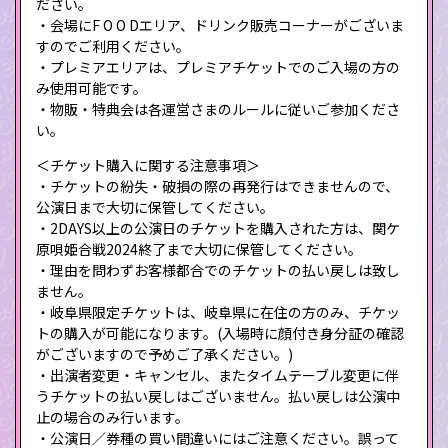
ださい。
・会場にF O O Dエリア、ドリンク販売コーナーがございま
すのでご利用ください。
・プレミアエリアは、プレミアチケットでのご入場の方の
み使用可能です。
・物販・特典会は各運営さまのルールに従いご参加くださ
い。
＜チケット購入に関する注意事項＞
・チケットの紛失・破損の際の再発行はできませんので、
公演日まで大切に保管してください。
・2DAYS以上の公演日のチケットを購入された方は、関ケ
原唄姫合戦2024終了まで大切に保管してください。
・理由を問わずお客様都合でのチケットの払い戻しは致し
ません。
・岐阜県限定チケットは、岐阜県に在住の方のみ、チケッ
トの購入が可能になります。(入場時に顔付き身分証の確認
がございますので予めご了承ください。)
・出演者変更・キャンセル、またタイムテーブル変更に伴
うチケットの払い戻しはございません。払い戻しは公演中
止の場合のみ行います。
・公演日／券種の買い間違いにはご注意ください。誤って