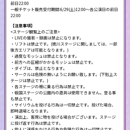
前日22:00
一般チケット販売受付期間:6/29(土)12:00〜各公演日の前日
22:00
【注意事項】
<ステージ観覧上のご注意>
・LIVEの撮影・録画は禁止になります。
・リフトは禁止です。(徳川ステージに関しましては、一部
後方エリアは可能となります。)
・過度なモッシュは禁止となります。
・前方への圧縮がかかるモッシュは禁止です。
・ダイブは、禁止となります。
・サークルは危険の無いようにお願い致します。(下剋上ス
テージは禁止です。)
・各ステージの柵に乗る行為は禁止です。
・戦国ステージの公園内の遊具は使用できません。登る事
も禁止です。
・サイリウムを投げる行為は一切禁止です。投げた場合、
即時退場となります。
・演出上、客席に物を投げる場合がございます。ステージ
に投げ返す行為は禁止です。
・他人に迷惑をかける行為や危険な行為は一切禁止です。