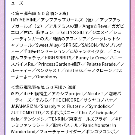
ューズ
＜第三弾布陣 ５０音順＞ 30組
I MY ME MINE／アップアップガールズ（仮）／アップアッ
プガールズ（２）／アルテミスの翼／Ange☆Reve／ガガピ
エロ／君に、胸キュン。／GILTY×GILTY／ジエメイ／シュ
レーディンガーの犬／純情のアフィリア／シークレットシ
ャノワール／Sweet Alley／SPRISE／SAISON／W.ダブルヴ
ィ一／手羽先センセーション／点染テンセイ少女。／にっ
ぽんワチャチャ／HIGH SPIRITS／Bunny La Crew／ハニー
スパイスRe.／PrincessGarden-姫庭-／Palette Parade／フ
ルーティー／ベンジャス！／mistress／モノクローン／#よ
ーよーよー／Onephony
＜第四弾発表布陣 ５０音順＞ 30組
iSPY／iLiFE!候補生／アキシブproject／Alcute！／泡沫パ
ーティーズ／ゑんら／THE ENCORE／サクヤコノハナ／
JAPANARIZM／Sharply♯ × Flutter♭／Symdolick／
ZUTTOMOTTO／スポポポポニー／Chu-Z／twinpale／
dela／テンシメシ／TENRIN／東京ガールズブラボー／#ド
レミファソラシード／脳内パステル／Panic Monster !n
Wonderland／フューチャーサイダー／ポンコツコンポ／