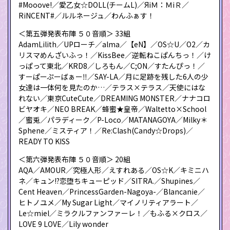
#Mooove!／愛乙女☆DOLL(チームL)／ЯiＭ：ＭiＲ／
RiNCENT#／ルルネージュ／わんふぁす！
＜第五弾発表布陣 ５０音順＞ 33組
AdamLilith／UPローチ／alma／【eN】／OS☆U／O2／カ
リスマめんざいふっ！／KissBee／逆転ねこぱんちっ！／け
っぱって東北／KRD8／しろもん／C;ON／すたんぴっ！／
すーぱーぷーばぁー‼／SAY-LA／月に足跡を残した6人の少
女達は一体何を見たのか…／テラス×テラス／天使にはな
れない／東京CuteCute／DREAMING MONSTER／ナナコロ
ビヤオキ／NEO BREAK／蜂蜜★皇帝／Waltetto×School
／蜜兎／パラディーク／P-Loco／MATANAGOYA／Milky＊
Sphene／ミスティア！／Re:Clash(Candy☆Drops)／
READY TO KISS
＜第六弾発表布陣 ５０音順＞ 20組
AQA／AMOUR／究極人形／えすれある／OS☆K／キミニハ
ネ／キュン!?恋堕ちキューピッド／SITRA.／Shupines／
Cent Heaven／PrincessGarden-Nagoya-／Blancanie／
ヒトノユメ／My Sugar Light／マイノリティアラート／
Le☆miel／ミラクルファンファーレ！／もふる×クロス／
LOVE 9 LOVE／Lily wonder