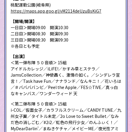
桃配運動公園(岐阜県)
https://maps.app.goo.gl/vM2114deUzuBsKiG7
【開場/開演】
一日目＞開場09:00 開演10:30
二日目＞開場08:30 開演09:30
三日目＞開場08:30 開演09:30
※各日とも予定
【出演】
＜第一弾布陣 ５０音順＞ 15組
アイドルカレッジ／iLiFE!／かすみ草とステラ／
JamsCollection／神使轟く、激情の如く。／シンデレラ宣
言！／Task have Fun／ナナランド／なんキニ！／花いろは
／＃ババババンビ／Peel the Apple／FES☆TIVE／真っ白
なキャンバス／ワンダーウィード 天
＜第二弾布陣 ５０音順＞ 15組
i-COL／仮面女子／カラフルスクリーム／CANDY TUNE／九
州女子翼／タイトル未定／2o Love to Sweet Bullet／なみ
だ色の消しごむ／#2i2／虹色の飛行少女／のんふぃく！／
MyDearDarlin’／まねきケチャ／メイビーME／夜光性アミ