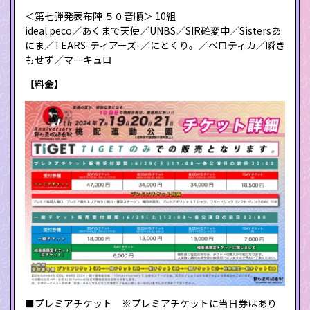
＜第七弾発表布陣 ５０音順＞ 10組
ideal peco／あくまで天使／UNBS／SIR確変中／Sistersあ
にま／TEARS-ティアーズ-／にとくり。／ベロティカ／瞬き
もせず／マーキュロ
【料金】
■プレミアチケット ※プレミアチケットに当日券はあり