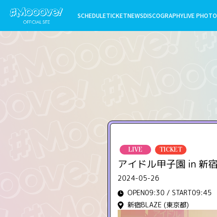
SCHEDULE
TICKET
NEWS
DISCOGRAPHY
LIVE PHOTO
LIVE
TICKET
アイドル甲子園 in 新宿
2024-05-26
OPEN09:30 / START09:45
新宿BLAZE (東京都)