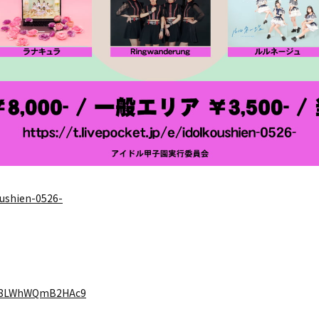
koushien-0526-
w6s8LWhWQmB2HAc9