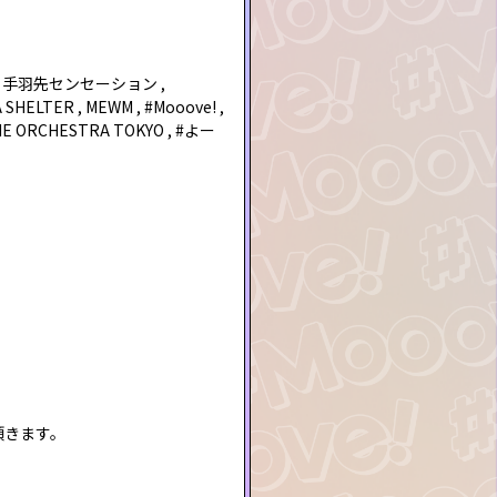
 , 手羽先センセーション ,
MA SHELTER , MEWM , #Mooove! ,
HE ORCHESTRA TOKYO , #よー
頂きます。