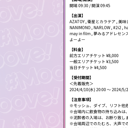
開場 09:30 / 開演 09:45
【出演】
AZATOY , 衛星とカラテア , 
NANIMONO , NARLOW , #2i2 , ha
may in film , 夢みるアドレセンス 
よーよー
【料金】
前方エリアチケット ¥8,000
一般エリアチケット ¥3,500
当日チケット ¥4,500
【受付期間】
＜先着販売＞
2024/4/10(水) 20:00 〜 2024/5/
【注意事項】
※モッシュ、ダイブ、リフト他
※会場内に飲食物の持ち込みは
※泥酔者の入場は、お断り致し
※会場周辺でのたむろ、大声で