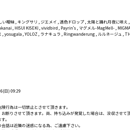
美味しい曖昧 , キングサリ , ジエメイ , 透色ドロップ , 太陽と踊れ月夜に唄え
kanai , HISUI KISEKI , vividbird , Payrin’s , マグメル-MagMell- , MIG
, yosugala , YOLOZ , ラナキュラ , Ringwanderung , ルルネージュ , T
26(日) 09:29
危険行為は一切禁止とさせて頂きます。
、お断りさせて頂きます。尚、持ち込みが発覚した場合は、没収させて
ます。
の会話は近隣の迷惑になる為、ご遠慮下さい。