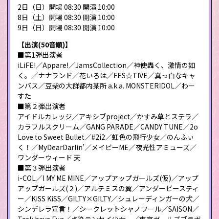
2日（日）開場 08:30 開演 10:00
8日（土）開場 08:30 開演 10:00
9日（日）開場 08:30 開演 10:00
【出演(50音順)】
■第1弾出演者
iLiFE!／Appare!／JamsCollection／神使轟く、激情の如
く。／ナナランド／花いろは／FES☆TIVE／真っ白なキャ
ンバス／豆柴の大群都内某所 a.k.a. MONSTERIDOL／わー
すた
■第２弾出演者
アイドルカレッジ／アキシブproject／かすみ草とステラ／
カラフルスクリーム／GANG PARADE／CANDY TUNE／2o
Love to Sweet Bullet／#2i2／虹色の飛行少女／のんふぃ
く！／MyDearDarlin’／メイビーME／夜光性アミューズ／
ワンダーウィード 天
■第３弾出演者
i-COL／I MY ME MINE／アップアップガールズ(仮)／アップ
アップガールズ(２)／アルテミスの翼／アンダービースティ
ー／KiSS KiSS／GILTY×GILTY／シュレーディンガーの犬／
シンデレラ宣言！／シークレットシャノワール／SAISON／
Task have Fun／点染テンセイ少女。／東京ガールズブラボ