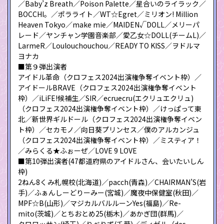
／Baby’z Breath／Poison Palette／星合いのライラック／
BOCCHI。／ポラライト／WT☆Egret／ミリオン! Million
Heaven Tokyo／make mie／MAIDEN√DOLL／メリーパ
レード／ヤンチャン学園音楽部／愛乙女☆DOLL(チームL)／
LarmeR／Loulouchouchou／READY TO KISS／ヲドルマ
ヨナカ
■第９弾出演者
アイドル革命（クロフェス2024出演権争奪イベント枠）／
アイドールBRAVE（クロフェス2024出演権争奪イベント
枠）／iLiFE!候補生／SIR／ecruecru(エクリュエクリュ)
（クロフェス2024出演権争奪イベント枠）／けっぱって東
北／新世界ギルドール（クロフェス2024出演権争奪イベン
ト枠）／セカモノ／向日葵プリンセス／僕のアルカンジュ
（クロフェス2024出演権争奪イベント枠）／ミスティア！
／みらくる★ふぉーぜ／LOVE 9 LOVE
■第10弾出演者(47都道府県のアイドルさん、会いたいしん
枠)
2ねん8くみ札幌校(北海道)／pacch(青森)／CHAIRMAN’S(岩
手)／ふぁんしーどりーみー(宮城)／魔夜中保健室(秋田)／
MPF☆B(山形)／マジカルバルルーンYes(福島)／Re-
mito(茨城)／とちおとめ25(栃木)／あかぎ団(群馬)／
クロワッサン(埼玉)／りべりず(千葉)／ディゼル（des