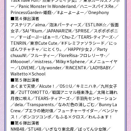
ー／Panic Monster !n Wonderland／ハニースパイスRe.／
PrincessGarden-姫庭-／#よーよーよー／Onephony
■第４弾出演者
アステリア／alma／泡沫パーティーズ／ESTLINK☆／仮面
女子／SAI ²Rium／JAPANARIZM／SPRISE／スポポポポニ
ー／すーぱーぷーばぁー‼️／Chu-Z／TEARS-ティアーズ-／
TENRIN／東京Cute Cute／#ドレミファソラシード／にっ
ぽんワチャチャ／にとくり。／HAPPY少女♪／Party
chuuuN!／フルーティー／FloreRisa-フロレリーサ-／
#Mooove! ／mistress／Milky＊Sphene／メノニューイヤ
ー／LOVEME／Lily wonder／RiNCENT#／LADYBABY／
Waltetto×School
■第５弾出演者
あくまで天使／Alcute！／OS☆U／キミニハネ／九州女子
翼／ZUTTOMOTTO／戦国アニマル極楽浄土／太陽と踊れ
月夜に唄え／TEARS-ティアーズ-／手羽先センセーション
／dela／Transparents／なみだ色の消しごむ／Bunny La
Crew／プエラの絶対値／フューチャーサイダー／ベンジャ
ス！／ポンコツコンポ／もふる×クロス／わんふぁす！
■第６弾出演者
NMB48／STU48／いぎなり東北産／ばってん少女隊／