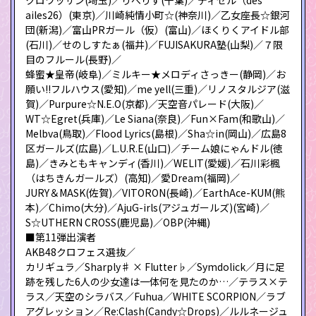
ailes26）(東京)／川崎純情小町☆(神奈川)／乙女座長☆銀河
団(新潟)／富山PRガール（仮）(富山)／ほくりくアイドル部
(石川)／せのしすたぁ(福井)／FUJISAKURA塾(山梨)／７限
目のフルール(長野)／
蜂蜜★皇帝(岐阜)／ミルキー★メロディさっきー(静岡)／お
願い!!フルハウス(愛知)／me yell(三重)／リノスタルジア(滋
賀)／Purpure☆N.E.O(京都)／天空音パレード(大阪)／
WT☆Egret(兵庫)／Le Siana(奈良)／Fun×Fam(和歌山)／
Melbva(鳥取)／Flood Lyrics(島根)／Sha☆in(岡山)／広島8
区ガールズ(広島)／L.U.R.E(山口)／チーム娘にゃんドル(徳
島)／きみともキャンディ(香川)／WELIT(愛媛)／石川彩楓
（はちきんガールズ）(高知)／愛Dream(福岡)／
JURY＆MASK(佐賀)／VITORON(長崎)／EarthAce-KUM(熊
本)／Chimo(大分)／AjuG-irls(アジュガールズ)(宮崎)／
S☆UTHERN CROSS(鹿児島)／OBP(沖縄)
■第11弾出演者
AKB48クロフェス選抜／
カリギュラ／Sharply♯ × Flutter♭／Symdolick／月に足
跡を残した6人の少女達は一体何を見たのか…／テラス×テ
ラス／天空のシラバス／Fuhua／WHITE SCORPION／ラブ
アグレッション／Re:Clash(Candy☆Drops)／ルルネージュ