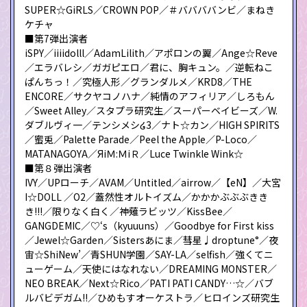
SUPER☆GiRLS／CROWN POP／＃ババババンビ／まねき
ケチャ
■第7弾出演者
iSPY／iiiidolll／AdamLilith／アポロンの翼／Ange☆Reve
／エラバレシ／ガガピエロ／君に、胸キュン。／逆転ねこ
ぱんちっ！／究極人形／グランダルメ／KRD8／THE
ENCORE／サクヤコノハナ／純情のアフィリア／しろもん
／Sweet Alley／スタプラ研究生／スーパーベイビーズ／W.
ダブルヴィ一／テンシメシ໒3／ナト☆カン／HIGH SPIRITS
／蜜兎／Palette Parade／Peel the Apple／P-Loco／
MATANAGOYA／ЯiＭ:ＭiＲ／Luce Twinkle Wink☆
■第８弾出演者
IVY／UPローチ／AVAM／Untitled／airrow／【eN】／大宮
I☆DOLL ／O2／蓋然性オルトイズム／かかかぶぶぶきき
き!!!／限りなく白く／神薙ラビッツ／KissBee／
GANGDEMIC／♡‘s（kyuuuns）／Goodbye for First kiss
／Jewel☆Garden／Sistersあにま／彗星♩droptune°／夜
宙☆ShiNew’／青SHUN学園／SAY-LA／selfish／強くてニ
ューゲーム／天使にはなれない／DREAMING MONSTER／
NEO BREAK／Next☆Rico／PATI PATI CANDY…☆／バブ
ルバビデガム!!／ひめもすオーケストラ／ヒロインズ研究生