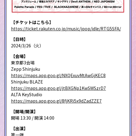
【チケットはこちら】
https://ticket.rakuten.co.jp/music/jpop/idle/RTG5SFA/
【日時】
2024/3/26（火）
【会場】
東京都3会場
Zepp Shinjuku
https://maps.app.goo.gl/NXQExuvMtAwGjKEC8
Shinjuku BLAZE
https://maps.app.goo.gl/jtBXGNp1KwSWSzrD7
ALTA KeyStudio
https://maps.app.goo.gl/8fjKRi5x9dZadZZE7
【開場/開演】
開場 13:30 / 開演 14:00
【出演】
第一弾