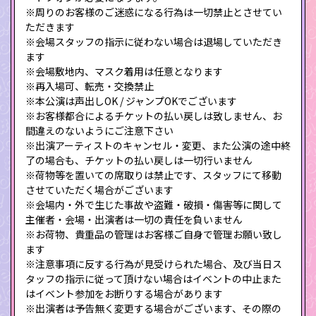
※周りのお客様のご迷惑になる行為は一切禁止とさせてい
ただきます
※会場スタッフの指示に従わない場合は退場していただき
ます
※会場敷地内、マスク着用は任意となります
※再入場可、転売・交換禁止
※本公演は声出しOK / ジャンプOKでございます
※お客様都合によるチケットの払い戻しは致しません、お
間違えのないようにご注意下さい
※出演アーティストのキャンセル・変更、また公演の途中終
了の場合も、チケットの払い戻しは一切行いません
※荷物等を置いての席取りは禁止です、スタッフにて移動
させていただく場合がございます
※会場内・外で生じた事故や盗難・破損・傷害等に関して
主催者・会場・出演者は一切の責任を負いません
※お荷物、貴重品の管理はお客様ご自身で管理お願い致し
ます
※注意事項に反する行為が見受けられた場合、及び当日ス
タッフの指示に従って頂けない場合はイベントの中止また
はイベント参加をお断りする場合があります
※出演者は予告無く変更する場合がございます、その際の