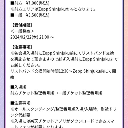
■前方 ¥7,000(税込)
※前方エリアはZepp Shinjukuのみとなります。
■一般 ¥3,500(税込)
【受付期間】
＜一般発売＞
2024/02/22(木) 21:00 〜
【注意事項】
※各会場入場前にZepp Shinjuku前にてリストバンド交換
を実施させて頂きますので必ず入場前にZepp Shinjukuまで
お越しください。
リストバンド交換開始時間12:30〜Zepp Shinjuku前にて開
始
■入場順
前方チケット整理番号順→一般チケット整理番号順
■注意事項
※オールスタンディング/整理番号順入場/入場時、別途ドリ
ンク代必要
※入場には楽天チケットアプリがダウンロードできるスマ
ートフォンが必要になります。