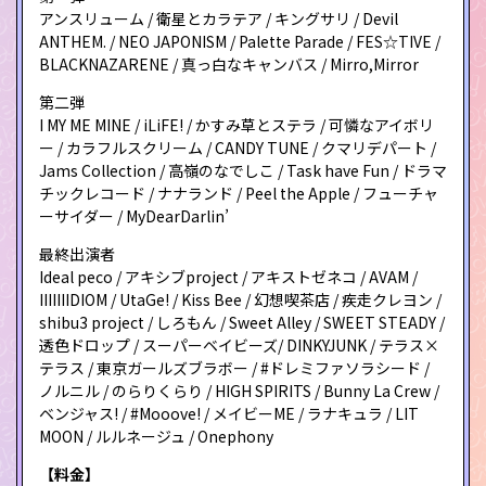
アンスリューム / 衛星とカラテア / キングサリ / Devil
ANTHEM. / NEO JAPONISM / Palette Parade / FES☆TIVE /
BLACKNAZARENE / 真っ白なキャンバス / Mirro,Mirror
第二弾
I MY ME MINE / iLiFE! / かすみ草とステラ / 可憐なアイボリ
ー / カラフルスクリーム / CANDY TUNE / クマリデパート /
Jams Collection / 高嶺のなでしこ / Task have Fun / ドラマ
チックレコード / ナナランド / Peel the Apple / フューチャ
ーサイダー / MyDearDarlin’
最終出演者
Ideal peco / アキシブproject / アキストゼネコ / AVAM /
IIIIIIIDIOM / UtaGe! / Kiss Bee / 幻想喫茶店 / 疾走クレヨン /
shibu3 project / しろもん / Sweet Alley / SWEET STEADY /
透色ドロップ / スーパーベイビーズ/ DINKYJUNK / テラス×
テラス / 東京ガールズブラボー / #ドレミファソラシード /
ノルニル / のらりくらり / HIGH SPIRITS / Bunny La Crew /
ベンジャス! / #Mooove! / メイビーME / ラナキュラ / LIT
MOON / ルルネージュ / Onephony
【料金】