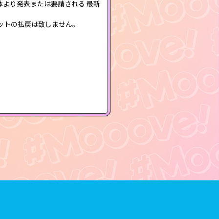
体より発表または要請される 最新
ケットの払戻は致しません。