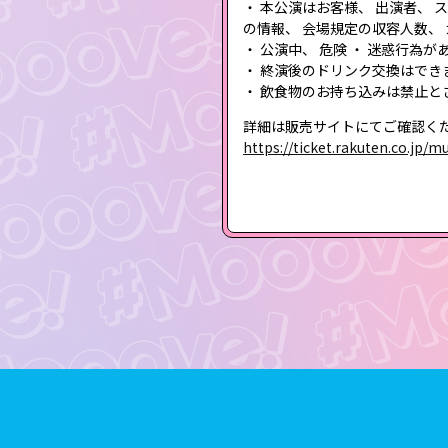
・ 本公演はお客様、 出演者、
の情報、 会場規定の収容人数、
・ 公演中、 危険 ・ 迷惑行
・ 終演後のドリンク交換はでき
・ 飲食物のお持ち込みは禁止と
詳細は販売サイトにてご確認く
https://ticket.rakuten.co.jp/