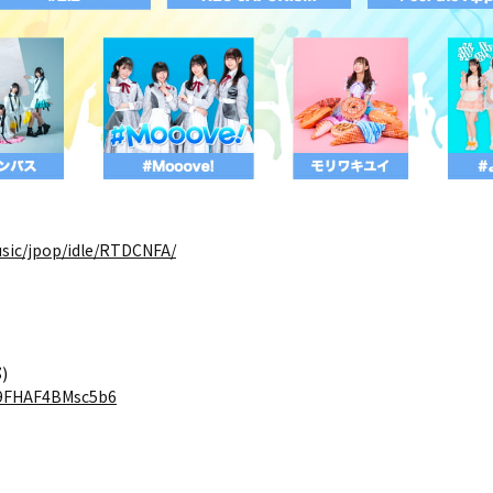
music/jpop/idle/RTDCNFA/
)
89FHAF4BMsc5b6