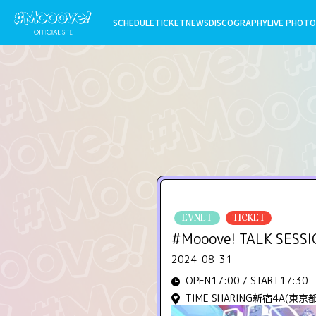
SCHEDULE
TICKET
NEWS
DISCOGRAPHY
LIVE PHOTO
EVNET
TICKET
#Mooove! TALK SESSIO
2024-08-31
OPEN17:00 / START17:30
TIME SHARING新宿4A(東京都