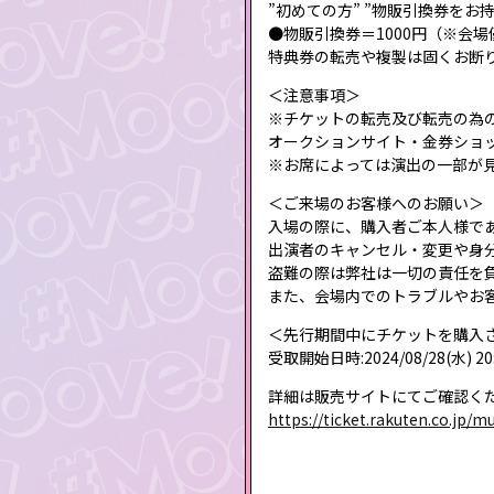
”初めての方” ”物販引換券を
●物販引換券＝1000円（※会場
特典券の転売や複製は固くお断
＜注意事項＞
※チケットの転売及び転売の為
オークションサイト・金券ショ
※お席によっては演出の一部が
＜ご来場のお客様へのお願い＞
入場の際に、購入者ご本人様で
出演者のキャンセル・変更や身
盗難の際は弊社は一切の責任を
また、会場内でのトラブルやお
＜先行期間中にチケットを購入
受取開始日時:2024/08/28(水
詳細は販売サイトにてご確認く
https://ticket.rakuten.co.jp/