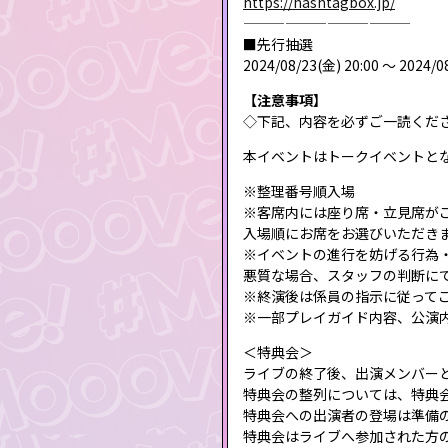
https://hashtagbox.jp/
————————————
■先行抽選
2024/08/23(金) 20:00 〜 2024/0
【注意事項】
◇下記、内容を必ずご一読くだ
本イベントはトークイベントと
※整理番号順入場
※客席内には座り席・立見席が
入場順にお席をお選びいただき
※イベントの進行を妨げる行為
悪質な場合、スタッフの判断に
※終演後は係員の指示に従って
※一部プレイガイド内容、公演
＜特典会＞
ライブの終了後、出演メンバー
特典会の整列については、特典
特典会への出演者の登場は準備
特典会はライブへ参加された方