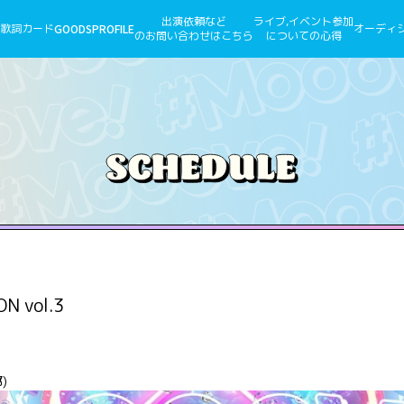
出演依頼など
ライブ,イベント参加
歌詞カード
GOODS
PROFILE
オーディ
のお問い合わせはこちら
についての心得
N vol.3
)