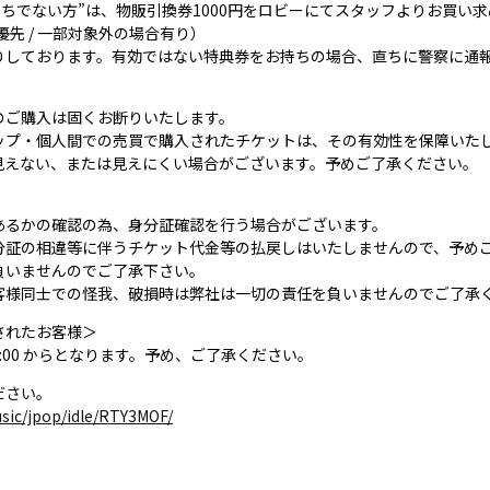
お持ちでない方”は、物販引換券1000円をロビーにてスタッフよりお買い
優先 / 一部対象外の場合有り）
りしております。有効ではない特典券をお持ちの場合、直ちに警察に通
のご購入は固くお断りいたします。
ップ・個人間での売買で購入されたチケットは、その有効性を保障いた
見えない、または見えにくい場合がございます。予めご了承ください。
あるかの確認の為、身分証確認を行う場合がございます。
分証の相違等に伴うチケット代金等の払戻しはいたしませんので、予め
負いませんのでご了承下さい。
客様同士での怪我、破損時は弊社は一切の責任を負いませんのでご了承
されたお客様＞
) 20:00 からとなります。予め、ご了承ください。
ださい。
music/jpop/idle/RTY3MOF/