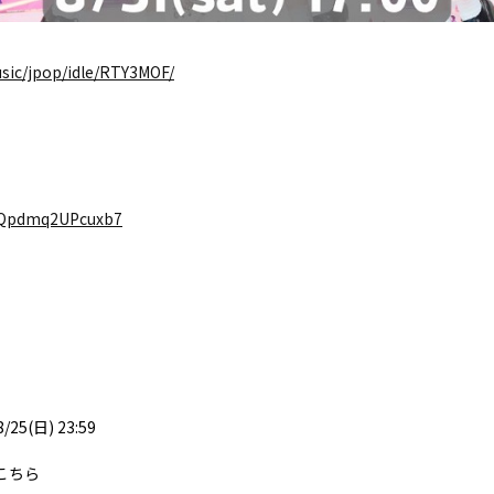
music/jpop/idle/RTY3MOF/
s2Qpdmq2UPcuxb7
8/25(日) 23:59
こちら