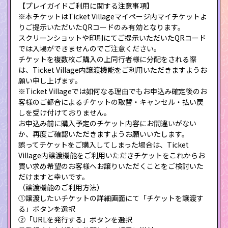
【プレイガイドご利用に関する注意事項】
※本チケットはTicket Villageマイページ内マイチケットよ
りご提示いただいたQRコードのみ有効となります。
スクリーンショットや印刷にてご提示いただいたQRコード
では入場ができませんのでご注意ください。
チケットを複数枚ご購入の上同行者様に分配をされる際
は、Ticket Village内譲渡機能をご利用いただきますようお
願い申し上げます。
※Ticket Villageでは如何なる理由でもお申込み確定後のお
客様のご都合によるチケットの取替・キャンセル・払い戻
しを受け付けておりません。
お申込み前に購入予定のチケット内容にお間違いがない
か、再度ご確認いただきますようお願いいたします。
誤ってチケットをご購入してしまった場合は、Ticket
Village内譲渡機能をご利用いただきチケットをこれからお
買い求め希望のお客様へお譲りいただくことをご検討いた
だけますと幸いです。
（譲渡機能のご利用方法）
①譲渡したいチケットの詳細画面にて「チケットを譲渡す
る」ボタンを選択
②「URLを発行する」ボタンを選択