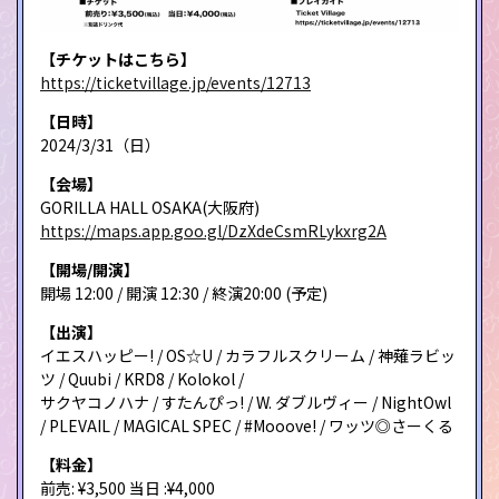
【チケットはこちら】
https://ticketvillage.jp/events/12713
【日時】
2024/3/31（日）
【会場】
GORILLA HALL OSAKA(大阪府)
https://maps.app.goo.gl/DzXdeCsmRLykxrg2A
【開場/開演】
開場 12:00 / 開演 12:30 / 終演20:00 (予定)
【出演】
イエスハッピー! / OS☆U / カラフルスクリーム / 神薙ラビッ
ツ / Quubi / KRD8 / Kolokol /
サクヤコノハナ / すたんぴっ! / W. ダブルヴィー / NightOwl
/ PLEVAIL / MAGICAL SPEC / #Mooove! / ワッツ◎さーくる
【料金】
前売: ¥3,500 当日 :¥4,000