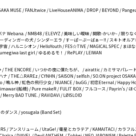
OSAKA MUSE / FANJtwice / LiveHouseANIMA / DROP / BEYOND / Pan
ナ Webana. / NMB48 / ELEVYZ / 美味しい曖昧 / 開歌-かいか- / 限
ーディンガーの犬 / シンダーエラ / すーぱーぷーばぁー!! / スキトオルアオ 
 / ハルニシオン / HelloYouth / FES☆TIVE / MAGICAL SPEC / まほな
 yumegiwa last girl / ゆるめるモ！ / RePLAY / LEIWAN
THE ENCORE / いつかの夜に僕たちが、 / airattic / カミサマパレード /
E△RAREz / CYNHN / SAISON / selfish / SO.ON project OSAKA
okyo / 鳴ル神 / 虹色の飛行少女 / NUANCE / buGG / 初恋Eternal / Happy H
mawari(船橋) / Pure makeR / FULIT BOX / フルコース / Payrin’s 
/ Merry BAD TUNE. / RAViDAVi / LØISLOID
 / yosugala (Band Set)
/ AFTERS / アンスリューム / UtaGe! / 衛星とカラテア / KAMAITACI / カ
Chalca / DIAVEL / Devil ANTHEM. / Tohkei / NEO JAPONISM / Palette P