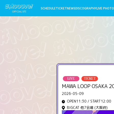
SCHEDULE
TICKET
NEWS
DISCOGRAPHY
LIVE PHOTO
LIVE
TICKET
MAWA LOOP OSAKA 2
2026-05-09
OPEN11:30 / START12:00
BIGCAT 他7会場 (大阪府)