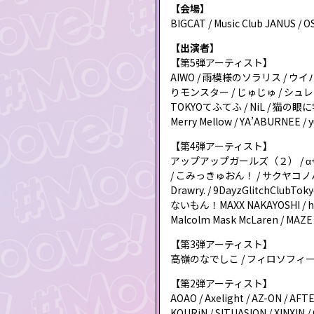
【会場】
BIGCAT / Music Club JANUS / 
【出演者】
【第5弾アーティスト】
AIWO / 雨模様のソラリス / ウイバ
りモンスター / じゅじゅ / シュレ
TOKYOてふてふ / NiL / 猫の眼に宇宙
Merry Mellow / YA’ABURNEE /
【第4弾アーティスト】
アップアップガールズ（２） / α+ / 
/ こみっきゅおん！ / サクヤコノハナ / TH
Drawry. / 9DayzGlitchClubT
ないもん！MAXX NAKAYOSHI / hi
Malcolm Mask McLaren / MAZE 
【第3弾アーティスト】
高嶺のなでしこ / フィロソフィーのダンス
【第2弾アーティスト】
AOAO / Axelight / AZ-ON 
KOURiN / SITUASION / XINXIN / 