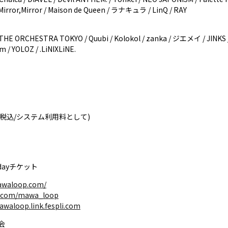
irror,Mirror / Maison de Queen / ラナキュラ / LinQ / RAY
/ THE ORCHESTRA TOKYO / Quubi / Kolokol / zanka / ジエメイ / JINKS / 
 / YOLOZ / .LiNIXLiNE.
(税込/システム利用料として)
dayチケット
awaloop.com/
er.com/mawa_loop
awaloop.link.fespli.com
会