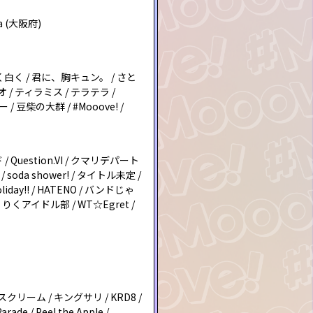
gea (大阪府)
りなく白く / 君に、胸キュン。 / さと
/ ティラミス / テラテラ /
ー / 豆柴の大群 / #Mooove! /
 Question.VI / クマリデパート
 / soda shower! / タイトル未定 /
oliday!! / HATENO / バンドじゃ
/ ほくりくアイドル部 / WT☆Egret /
ラフルスクリーム / キングサリ / KRD8 /
arade / Peel the Apple /