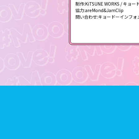
制作:KiTSUNE WORKS / キョ
協力:areMond&JamClip
問い合わせ:キョードーインフォメーション 