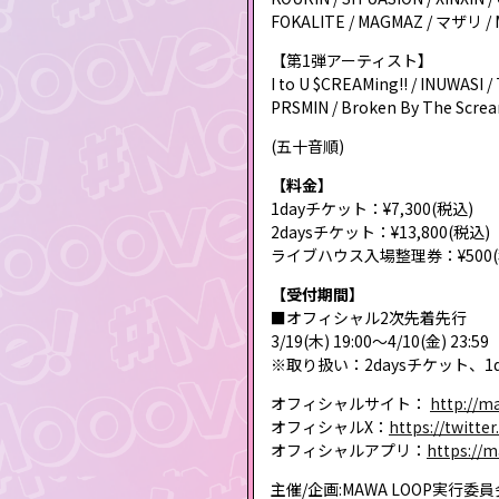
FOKALITE / MAGMAZ / マザリ / M
【第1弾アーティスト】
I to U $CREAMing!! / INUWASI 
PRSMIN / Broken By The Scream
(五十音順)
【料金】
1dayチケット：¥7,300(税込)
2daysチケット：¥13,800(税込)
ライブハウス入場整理券：¥500
【受付期間】
■オフィシャル2次先着先行
3/19(木) 19:00〜4/10(金) 23:59
※取り扱い：2daysチケット、1
オフィシャルサイト：
http://m
オフィシャルX：
https://twitt
オフィシャルアプリ：
https://m
主催/企画:MAWA LOOP実行委員