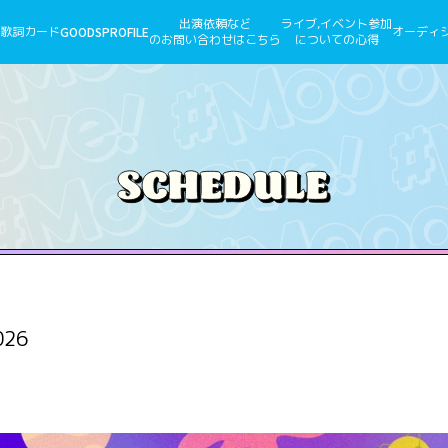
出演依頼など
ライブ,イベント参加
歌詞カード
GOODS
PROFILE
オーディ
のお問い合わせはこちら
についての心得
026