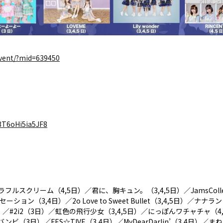
event/?mid=639450
3T6oHi5ia5JF8
ルスクリーム（4,5日）／君に、胸キュン。（3,4,5日）／JamsColle
ョン（3,4日）／2o Love to Sweet Bullet（3,4,5日）／ナ
）／#2i2（3日）／虹色の飛行少女（3,4,5日）／にっぽんワチャチャ（
ンビ（3日）／FES☆TIVE（3,4日）／MyDearDarlin’（3,4日）