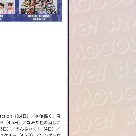
ction（3,4日）／神使轟く、激
ナランド（4,5日）／なみだ色の消しご
4,5日）／のんふぃく！（4日）／
／まねきケチャ（4,5日）／ワンダーウ