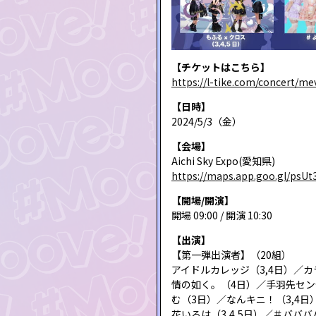
【チケットはこちら】
https://l-tike.com/concert/m
【日時】
2024/5/3（金）
【会場】
Aichi Sky Expo(愛知県)
https://maps.app.goo.gl/psUt
【開場/開演】
開場 09:00 / 開演 10:30
【出演】
【第一弾出演者】（20組）
アイドルカレッジ（3,4日）／カラフ
情の如く。（4日）／手羽先センセーシ
む（3日）／なんキニ！（3,4日
花いろは（3,4,5日）／＃ババババ