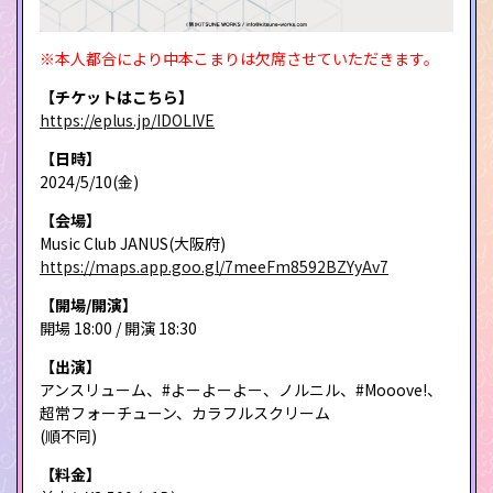
※本人都合により中本こまりは欠席させていただきます。
【チケットはこちら】
https://eplus.jp/IDOLIVE
【日時】
2024/5/10(金)
【会場】
Music Club JANUS(大阪府)
https://maps.app.goo.gl/7meeFm8592BZYyAv7
【開場/開演】
開場 18:00 / 開演 18:30
【出演】
アンスリューム、#よーよーよー、ノルニル、#Mooove!、
超常フォーチューン、カラフルスクリーム
(順不同)
【料金】