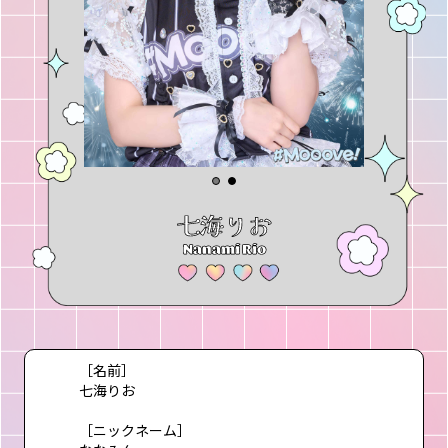
七海りお
Nanami Rio
［名前］
七海りお
［ニックネーム］