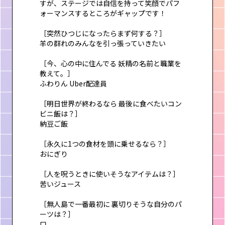
すが、ステージでは自信を持って笑顔でパフ
ォーマンスするところがギャップです！
［突然ひつじになったらまず何する？］
羊の群れのみんなを引っ張っていきたい
［今、心の中に住んでる 妖精の名前と職業を
教えて。］
ふわりん Uber配達員
［明日世界が終わるなら 最後に食べたいコン
ビニ飯は？］
納豆ご飯
［永久に1つの食材を頭に乗せるなら？］
おにぎり
［人を呪うときに使いそうなアイテムは？］
苦いジュース
［無人島で一番最初に 裏切りそうな自分のパ
ーツは？］
口