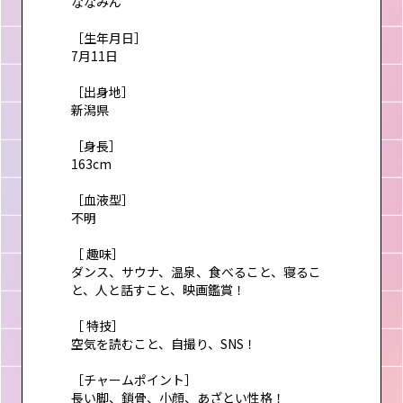
ななみん
［生年月日］
7月11日
［出身地］
新潟県
［身長］
163cm
［血液型］
不明
［ 趣味］
ダンス、サウナ、温泉、食べること、寝るこ
と、人と話すこと、映画鑑賞！
［ 特技］
空気を読むこと、自撮り、SNS！
［チャームポイント］
長い脚、鎖骨、小顔、あざとい性格！