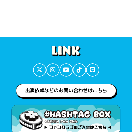
出演依頼などのお問い合わせはこちら