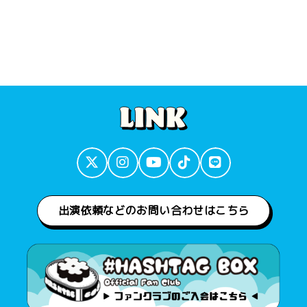
出演依頼などのお問い合わせはこちら