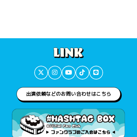
出演依頼などのお問い合わせはこちら