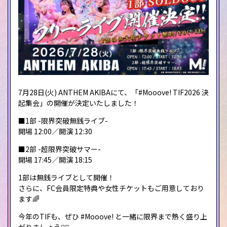
7月28日(火) ANTHEM AKIBAにて、「#Mooove! TIF2026 決
起集会」の開催が決定いたしました！
■1部 -限界突破無銭ライブ-
開場 12:00／開演 12:30
■2部 -超限界突破サマー-
開場 17:45／開演 18:15
1部は無銭ライブとして開催！
さらに、FC会員限定特典や女性チケットもご用意しており
ます🌈
今年のTIFも、ぜひ #Mooove! と一緒に限界まで熱く盛り上