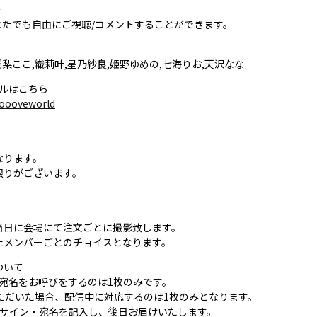
〜
どなたでも自由にご視聴/コメントすることができます。
愛梨ここ,織莉叶,星乃紗良,姫野ゆめの,七海りお,天沢なな
ンネルはこちら
oooveworld
なります。
りがございます。
当日に会場にて注文ごとに撮影致します。
たメンバーごとのチョイスとなります。
ついて
宛名をお呼びをするのは1枚のみです。
ただいた場合、配信中に対応するのは1枚のみとなります。
でサイン・宛名を記入し、後日お届けいたします。