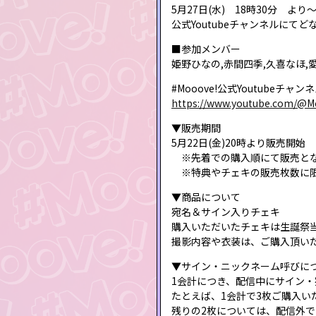
5月27日(水) 18時30分 より
公式Youtubeチャンネルにて
■参加メンバー
姫野ひなの,赤間四季,久喜なほ,
#Mooove!公式Youtubeチャ
https://www.youtube.com/@M
▼販売期間
5月22日(金)20時より販売開始
※先着での購入順にて販売と
※特典やチェキの販売枚数に限
▼商品について
宛名＆サイン入りチェキ
購入いただいたチェキは生誕祭
撮影内容や衣装は、ご購入頂い
▼サイン・ニックネーム呼びに
1会計につき、配信中にサイン・
たとえば、1会計で3枚ご購入い
残りの2枚については、配信外