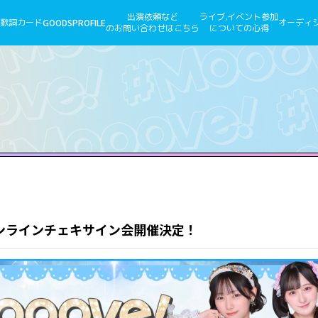
出演依頼など
ライブ,イベント参加
歌詞カード
GOODS
PROFILE
オーディ
のお問い合わせはこちら
についての心得
 オンラインチェキサイン会開催決定！