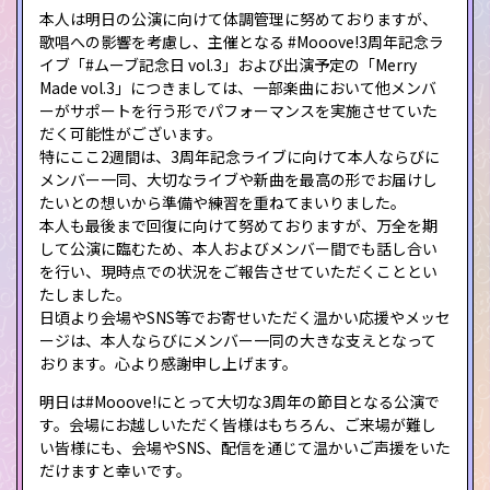
本人は明日の公演に向けて体調管理に努めておりますが、
歌唱への影響を考慮し、主催となる #Mooove!3周年記念ラ
イブ「#ムーブ記念日 vol.3」および出演予定の「Merry
Made vol.3」につきましては、一部楽曲において他メンバ
ーがサポートを行う形でパフォーマンスを実施させていた
だく可能性がございます。
特にここ2週間は、3周年記念ライブに向けて本人ならびに
メンバー一同、大切なライブや新曲を最高の形でお届けし
たいとの想いから準備や練習を重ねてまいりました。
本人も最後まで回復に向けて努めておりますが、万全を期
して公演に臨むため、本人およびメンバー間でも話し合い
を行い、現時点での状況をご報告させていただくこととい
たしました。
日頃より会場やSNS等でお寄せいただく温かい応援やメッセ
ージは、本人ならびにメンバー一同の大きな支えとなって
おります。心より感謝申し上げます。
明日は#Mooove!にとって大切な3周年の節目となる公演で
す。会場にお越しいただく皆様はもちろん、ご来場が難し
い皆様にも、会場やSNS、配信を通じて温かいご声援をいた
だけますと幸いです。