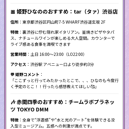
🎀 姫野ひなののおすすめ：tar（タァ）渋谷店
住所
：東京都渋谷区円山町7‑5 WHARF渋谷道玄坂 2F
特徴
：裏渋谷に佇む隠れ家イタリアン。釜焼きピザやタパ
ス、ナチュールワインが楽しめる大人空間。カウンターで
ライブ感ある食事を満喫できます
営業時間
：土日 16:00〜23:00（LO22:00）
アクセス
：渋谷駅 アベニュー口より徒歩約3分
💬 姫野コメント
：
「ここずっと行ってみたかったとこで、、、ひなのも今度行
く予定のとこ！！行ったら感想教えてほしい🥰」
🎶 赤間四季のおすすめ：チームラボプラネッ
ツ TOKYO DMM
特徴
：全身で“浮遊感”や“水と光のアート”を体験できる没
入型ミュージアム。五感への刺激が満点です。