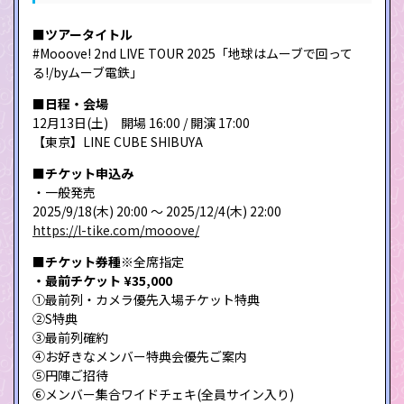
■ツアータイトル
#Mooove! 2nd LIVE TOUR 2025「地球はムーブで回って
る!/by️ムーブ電鉄」
■日程・会場
12月13日(土) 開場 16:00 / 開演 17:00
【東京】LINE CUBE SHIBUYA
■チケット申込み
・一般発売
2025/9/18(木) 20:00 〜 2025/12/4(木) 22:00
https://l-tike.com/mooove/
■チケット券種
※全席指定
・最前チケット ¥35,000
①最前列・カメラ優先入場チケット特典
②S特典
③最前列確約
④お好きなメンバー特典会優先ご案内
⑤円陣ご招待
⑥メンバー集合ワイドチェキ(全員サイン入り)