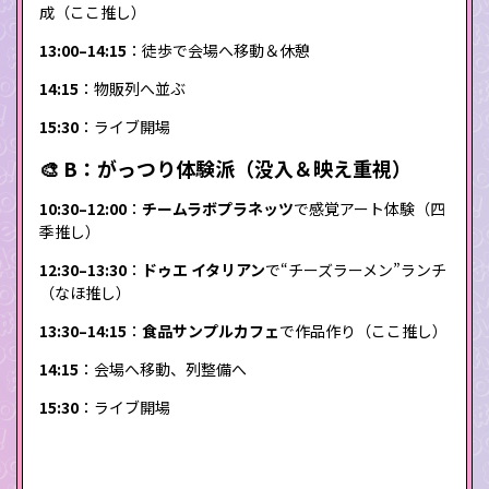
成（ここ推し）
13:00–14:15
：徒歩で会場へ移動＆休憩
14:15
：物販列へ並ぶ
15:30
：ライブ開場
🎨 B：がっつり体験派（没入＆映え重視）
10:30–12:00
：
チームラボプラネッツ
で感覚アート体験（四
季推し）
12:30–13:30
：
ドゥエ イタリアン
で“チーズラーメン”ランチ
（なほ推し）
13:30–14:15
：
食品サンプルカフェ
で作品作り（ここ推し）
14:15
：会場へ移動、列整備へ
15:30
：ライブ開場