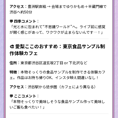
アクセス
：豊洲駅直結 → 会場までゆりかもめ＋半蔵門線で
渋谷へ約50分
💬 四季コメント
：
「光と水に包まれて“不思議ワールド”へ。ライブ前に感覚
が開く感じがあって、ワクワクが止まらないんです…！」
🎨 愛梨ここのおすすめ：東京食品サンプル制
作体験カフェ
住所
：東京都渋谷区道玄坂2丁目 or 下北沢など
特徴
：本物そっくりの食品サンプルを制作できる体験カフ
ェ。作品はお持ち帰りOK、インスタ映え間違いなし！
アクセス
：渋谷駅から徒歩圏（カフェにより異なる）
💬 ここコメント
：
「本物そっくりで美味しそうな食品サンプル作って美味し
いご飯も食べたい！」