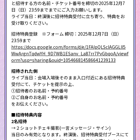
と招待する方の名前・チケット番号を締切の2025年12月7
日（日）23:59までまでにご入力お願いします。
ライブ当日：終演後に招待特典受付に立ち寄り、特典をお
受け取りください。
招待特典登録 ※フォーム 締切：2025年12月7日（日）
23:59まで
https://docs.google.com/forms/d/e/1FAIpQLScIAGGLll5
WwArgnTqdwYH_9D7WB1ESanv_La87rr7PvGbqoA/viewf
orm?usp=sharing&ouid=105466814586641239133
招待された側
ライブ当日：会場入場後そのまま入口付近にある招待特典
受付にて、チケットを提示の上、
①招待者のお名前・予約番号
②ご自身のお名前・予約番号
をお伝えください。
■招待特典内容
2名招待
→２ショットチェキ撮影(一言メッセージ・サイン)
当日のみ有効となります。終演後、招待特典受付ブースにて