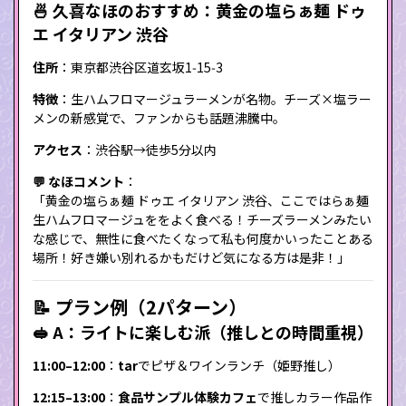
🍜 久喜なほのおすすめ：黄金の塩らぁ麺 ドゥ
エ イタリアン 渋谷
住所
：東京都渋谷区道玄坂1‑15‑3
特徴
：生ハムフロマージュラーメンが名物。チーズ×塩ラー
メンの新感覚で、ファンからも話題沸騰中。
アクセス
：渋谷駅→徒歩5分以内
💬 なほコメント
：
「黄金の塩らぁ麺 ドゥエ イタリアン 渋谷、ここではらぁ麺
生ハムフロマージュををよく食べる！チーズラーメンみたい
な感じで、無性に食べたくなって私も何度かいったことある
場所！好き嫌い別れるかもだけど気になる方は是非！」
📝 プラン例（2パターン）
🥪 A：ライトに楽しむ派（推しとの時間重視）
11:00–12:00
：
tar
でピザ＆ワインランチ（姫野推し）
12:15–13:00
：
食品サンプル体験カフェ
で推しカラー作品作