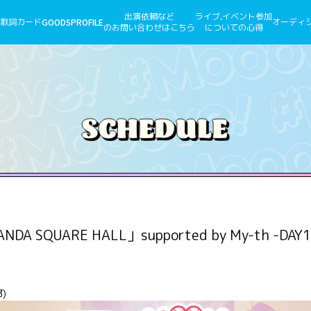
出演依頼など
ライブ,イベント参加
歌詞カード
GOODS
PROFILE
オーディ
のお問い合わせはこちら
についての心得
 SQUARE HALL」supported by My-th -DAY1
都)