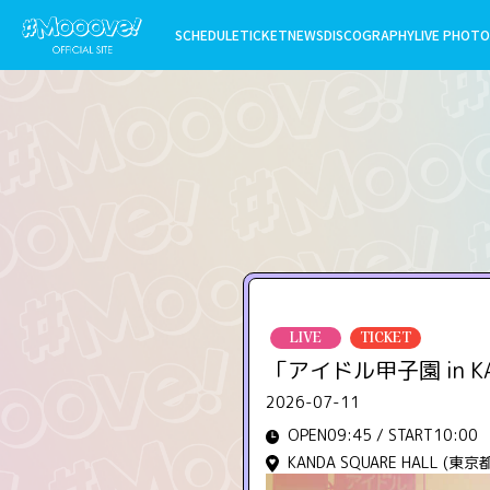
SCHEDULE
TICKET
NEWS
DISCOGRAPHY
LIVE PHOTO
LIVE
TICKET
「アイドル甲子園 in KANDA
2026-07-11
OPEN09:45 / START10:00
KANDA SQUARE HALL (東京