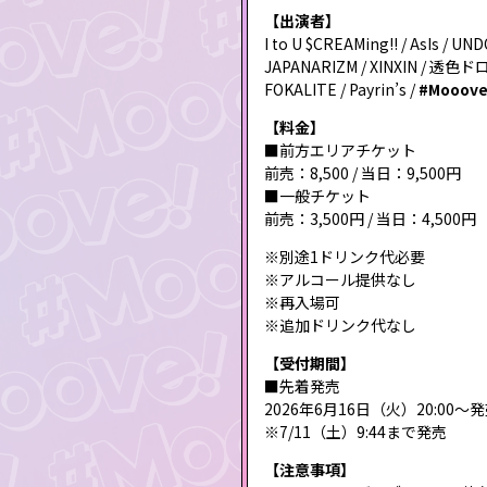
【出演者】
I to U $CREAMing!! / AsIs /
JAPANARIZM / XINXIN / 透色
FOKALITE / Payrin’s /
#Mooove
【料金】
■前方エリアチケット
前売：8,500 / 当日：9,500円
■一般チケット
前売：3,500円 / 当日：4,500円
※別途1ドリンク代必要
※アルコール提供なし
※再入場可
※追加ドリンク代なし
【受付期間】
■先着発売
2026年6月16日（火）20:00～
※7/11（土）9:44まで発売
【注意事項】