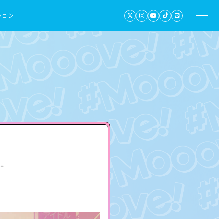
ション
-