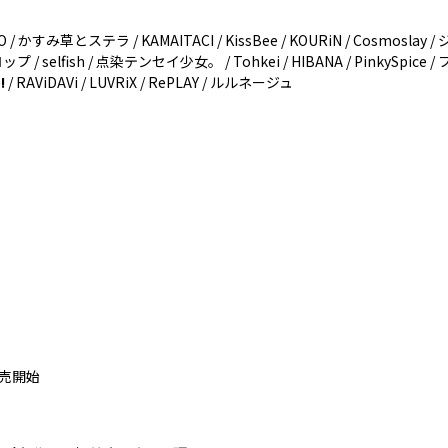
 UNDO / かすみ草とステラ / KAMAITACI / KissBee / KOURiN / Cosmoslay /
ドロップ / selfish / 点染テンセイ少女。 / Tohkei / HIBANA / PinkySpi
!
/ RAViDAVi / LUVRiX / RePLAY / ルルネージュ
発売開始