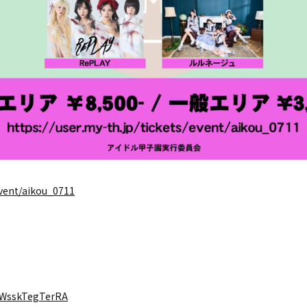
event/aikou_0711
ztWsskTegTerRA