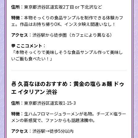
住所
：東京都渋谷区道玄坂2丁目 or 下北沢など
特徴
：本物そっくりの食品サンプルを制作できる体験カフ
ェ。作品はお持ち帰りOK、インスタ映え間違いなし！
アクセス
：渋谷駅から徒歩圏（カフェにより異なる）
💬 ここコメント
：
「本物そっくりで美味しそうな食品サンプル作って美味し
いご飯も食べたい！」
🍜 久喜なほのおすすめ：黄金の塩らぁ麺 ドゥ
エ イタリアン 渋谷
住所
：東京都渋谷区道玄坂1‑15‑3
特徴
：生ハムフロマージュラーメンが名物。チーズ×塩ラー
メンの新感覚で、ファンからも話題沸騰中。
アクセス
：渋谷駅→徒歩5分以内