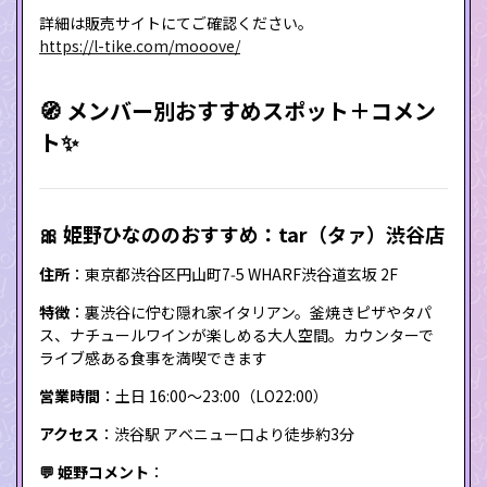
詳細は販売サイトにてご確認ください。
https://l-tike.com/mooove/
🧭 メンバー別おすすめスポット＋コメン
ト✨
🎀 姫野ひなののおすすめ：tar（タァ）渋谷店
住所
：東京都渋谷区円山町7‑5 WHARF渋谷道玄坂 2F
特徴
：裏渋谷に佇む隠れ家イタリアン。釜焼きピザやタパ
ス、ナチュールワインが楽しめる大人空間。カウンターで
ライブ感ある食事を満喫できます
営業時間
：土日 16:00〜23:00（LO22:00）
アクセス
：渋谷駅 アベニュー口より徒歩約3分
💬 姫野コメント
：