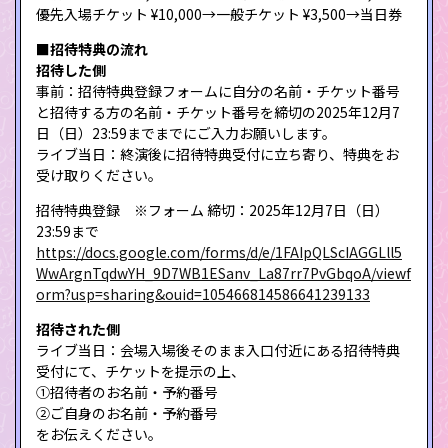
優先入場チケット ¥10,000→一般チケット ¥3,500→当日券
■招待特典の流れ
招待した側
事前：招待特典登録フォームに自分の名前・チケット番号
と招待する方の名前・チケット番号を締切の2025年12月7
日（日）23:59までまでにご入力お願いします。
ライブ当日：終演後に招待特典受付に立ち寄り、特典をお
受け取りください。
招待特典登録 ※フォーム 締切：2025年12月7日（日）
23:59まで
https://docs.google.com/forms/d/e/1FAIpQLScIAGGLll5
WwArgnTqdwYH_9D7WB1ESanv_La87rr7PvGbqoA/viewf
orm?usp=sharing&ouid=105466814586641239133
招待された側
ライブ当日：会場入場後そのまま入口付近にある招待特典
受付にて、チケットを提示の上、
①招待者のお名前・予約番号
②ご自身のお名前・予約番号
をお伝えください。