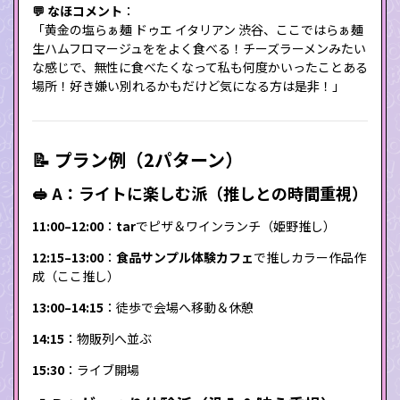
💬 なほコメント
：
「黄金の塩らぁ麺 ドゥエ イタリアン 渋谷、ここではらぁ麺
生ハムフロマージュををよく食べる！チーズラーメンみたい
な感じで、無性に食べたくなって私も何度かいったことある
場所！好き嫌い別れるかもだけど気になる方は是非！」
📝 プラン例（2パターン）
🥪 A：ライトに楽しむ派（推しとの時間重視）
11:00–12:00
：
tar
でピザ＆ワインランチ（姫野推し）
12:15–13:00
：
食品サンプル体験カフェ
で推しカラー作品作
成（ここ推し）
13:00–14:15
：徒歩で会場へ移動＆休憩
14:15
：物販列へ並ぶ
15:30
：ライブ開場