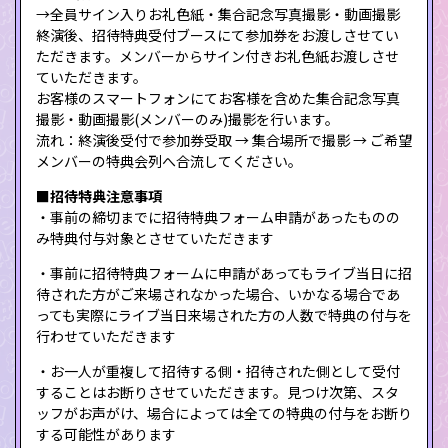
→全員サイン入りお礼色紙・集合記念写真撮影・動画撮影
終演後、招待特典受付ブースにて参加券をお渡しさせてい
ただきます。メンバーからサイン付きお礼色紙お渡しさせ
ていただきます。
お客様のスマートフォンにてお客様を含めた集合記念写真
撮影・動画撮影(メンバーのみ)撮影を行います。
流れ：終演後受付で参加券受取 → 集合場所で撮影 → ご希望
メンバーの特典会列へ合流してください。
■招待特典注意事項
・事前の締切までに招待特典フォーム申請があったものの
み特典付与対象とさせていただきます
・事前に招待特典フォームに申請があってもライブ当日に招
待された方がご来場されなかった場合、いかなる場合であ
っても実際にライブ当日来場された方の人数で特典の付与を
行わせていただきます
・お一人が重複して招待する側・招待された側として受付
することはお断りさせていただきます。見つけ次第、スタ
ッフがお声がけ、場合によっては全ての特典の付与をお断り
する可能性があります