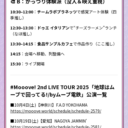
🎨 B：がっつり体験派（没入＆映え重視）
10:30–12:00
：
チームラボプラネッツ
で感覚アート体験（四
季推し）
12:30–13:30
：
ドゥエ イタリアン
で“チーズラーメン”ランチ
（なほ推し）
13:30–14:15
：
食品サンプルカフェ
で作品作り（ここ推し）
14:15
：会場へ移動、列整備へ
15:30
：ライブ開場
#Mooove! 2nd LIVE TOUR 2025「地球はム
ーブで回ってる!/by️ムーブ電鉄」公演一覧
■10月4日(土)【神奈川】F.A.D YOKOHAMA
https://mooove.world/schedule/schedule-2579/
■10月19日(土)【愛知】NAGOYA JAMMIN’
https://mooove.world/schedule/schedule-2581/