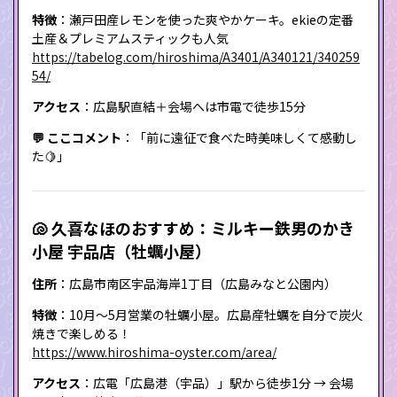
特徴
：瀬戸田産レモンを使った爽やかケーキ。ekieの定番
土産＆プレミアムスティックも人気
https://tabelog.com/hiroshima/A3401/A340121/340259
54/
アクセス
：広島駅直結＋会場へは市電で徒歩15分
💬 ここコメント
：「前に遠征で食べた時美味しくて感動し
た🍋」
🐚 久喜なほのおすすめ：ミルキー鉄男のかき
小屋 宇品店（牡蠣小屋）
住所
：広島市南区宇品海岸1丁目（広島みなと公園内）
特徴
：10月〜5月営業の牡蠣小屋。広島産牡蠣を自分で炭火
焼きで楽しめる！
https://www.hiroshima-oyster.com/area/
アクセス
：広電「広島港（宇品）」駅から徒歩1分 → 会場