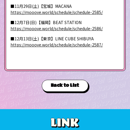
■11月29日(土)【宮城】MACANA
https://mooove.world/schedule/schedule-2585/
■12月7日(日)【福岡】BEAT STATION
https://mooove.world/schedule/schedule-2586/
■12月13日(土)【東京】LINE CUBE SHIBUYA
https://mooove.world/schedule/schedule-2587/
Back to List