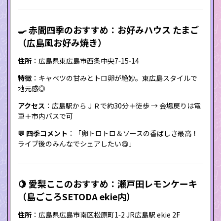
🍳 赤間四季のおすすめ：お好みハウス たまご
（広島風お好み焼き）
住所
：広島県東広島市西条中央7‑15‑14
特徴
：キャベツの甘みとトロ卵が絶妙。東広島スタイルで
地元感◎
アクセス
：広島駅からＪＲで約30分＋徒歩 → 会場戻りは電
車＋市内バスで可
💬 四季コメント
：「卵トロトロ＆ソースの香ばしさ最高！
ライブ後のみんなでシェアしたい😋」
🍋 愛梨ここのおすすめ：瀬戸田レモンケーキ
（島ごころSETODA ekie内）
住所
：広島県広島市南区松原町1‑2 JR広島駅 ekie 2F