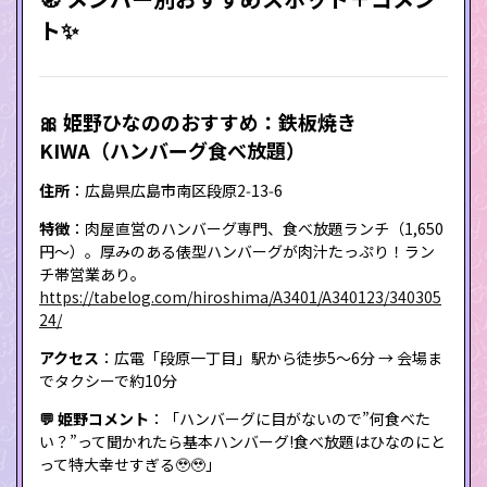
ト✨
🎀 姫野ひなののおすすめ：鉄板焼き
KIWA（ハンバーグ食べ放題）
住所
：広島県広島市南区段原2‑13‑6
特徴
：肉屋直営のハンバーグ専門、食べ放題ランチ（1,650
円〜）。厚みのある俵型ハンバーグが肉汁たっぷり！ラン
チ帯営業あり。
https://tabelog.com/hiroshima/A3401/A340123/340305
24/
アクセス
：広電「段原一丁目」駅から徒歩5〜6分 → 会場ま
でタクシーで約10分
💬 姫野コメント
：「ハンバーグに目がないので”何食べた
い？”って聞かれたら基本ハンバーグ!食べ放題はひなのにと
って特大幸せすぎる🥹🥹」