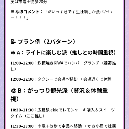
戻は市電＋徒歩20分
💬 なほコメント
：「だいっすきです生牡蠣しか食べたい
ー！！！」
📝 プラン例（2パターン）
🥪 A：ライトに楽しむ派（推しとの時間重視）
11:00–12:00
：鉄板焼きKIWAでハンバーグランチ（姫野推
し）
12:00–12:30
：タクシーで会場へ移動 → 会場近くで休憩
🎨 B：がっつり観光派（贅沢＆体験重
視）
10:30–11:30
：広島駅 ekieでレモンケーキ購入＆スイーツ
タイム（ここ推し）
11:30–13:00
：市電＋徒歩で宇品へ移動 → かき小屋で牡蠣