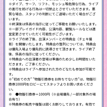
※ダイブ、サーフ、リフト、モッシュ等危険な行為、ライブ
の進行を妨げる行為は一切禁止とさせていただきます。悪
質な場合、スタッフの判断にてご退場いただく場合がござ
います。
※終演後は係員の指示に従ってご移動をお願いいたします。
※一部プレイガイド内容、公演内容、観覧ルールなどは適
宜変更させていただく可能性がございます。
※ライブの終了後、出演メンバーとの特典会（チェキ撮
影）を開催いたします。 特典会の整列については、特典会
は優先入場より優先的に誘導させて頂きます、ライブ終了
後、係員の指示に従ってください。
※特典会への出演者の登場は準備のため少しお時間をいた
だきます。ご了承ください。
※特典会はライブへ参加された方のどなたも参加が可能で
す。
※”初めての方” ”物販引換券をお持ちでない方”は、物販引
換券1000円をロビーにてスタッフよりお買い求めくださ
い。
※ ●物販引換券＝1000円（※会場優先 / 一部対象外の場
合有り）
※特典券の転売や複製は固くお断りしております。有効で