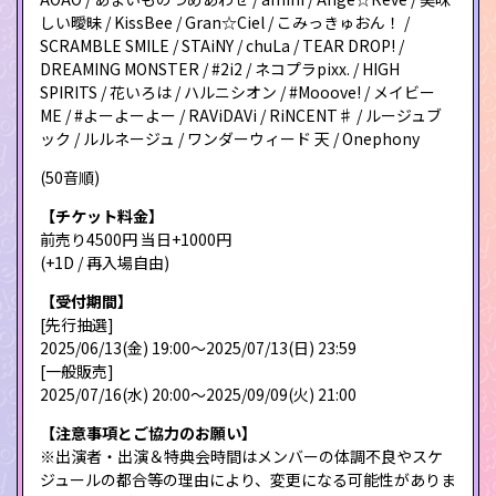
しい曖昧 / KissBee / Gran☆Ciel / こみっきゅおん！ /
SCRAMBLE SMILE / STAiNY / chuLa / TEAR DROP! /
DREAMING MONSTER / #2i2 / ネコプラpixx. / HIGH
SPIRITS / 花いろは / ハルニシオン / #Mooove! / メイビー
ME / #よーよーよー / RAViDAVi / RiNCENT♯ / ルージュブ
ック / ルルネージュ / ワンダーウィード 天 / Onephony
(50音順)
【チケット料金】
前売り4500円 当日+1000円
(+1D / 再入場自由)
【受付期間】
[先行抽選]
2025/06/13(金) 19:00〜2025/07/13(日) 23:59
[一般販売]
2025/07/16(水) 20:00〜2025/09/09(火) 21:00
【注意事項とご協力のお願い】
※出演者・出演＆特典会時間はメンバーの体調不良やスケ
ジュールの都合等の理由により、変更になる可能性がありま