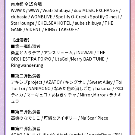
東京都 全15会場
WWW X / WWW / Veats Shibuya / duo MUSIC EXCHANGE /
clubasia / WOMBLIVE / Spotify O-Crest / Spotify O-nest /
Star lounge / CHELSEA HOTEL / aube shibuya / THE
GAME / VIDENT / RING / TAKEOFF7
【出演者】
■第一弾出演者
衛星とカラテア / アンスリューム / INUWASI / THE
ORCHESTRA TOKYO / UtaGe! /Merry BAD TUNE. /
Ringwanderung
■第二弾出演者
アキシブproject / AZATOY / キングサリ / Sweet Alley / Toi
Toi Toi / NANIMONO / なみだ色の消しごむ / hakanai / ベロ
ティカ / マーキュロ / まねきケチャ / Mirror,Mirror / ラナキ
ュラ
■第三弾出演者
高嶺のなでしこ / 可憐なアイボリー / Ma’Scar’Piece
■第四弾出演者
AOAO / あまいものつめあわせ / amini / Ange☆Reve / 美味