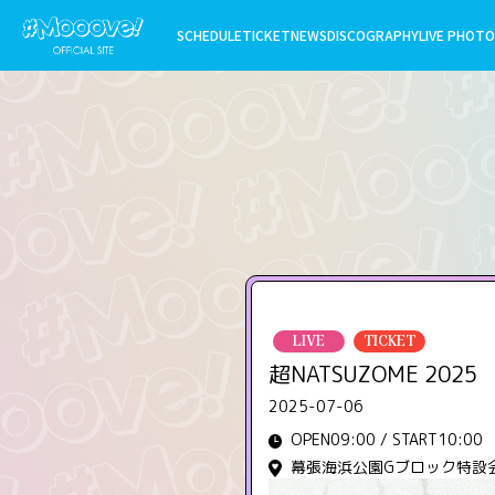
SCHEDULE
TICKET
NEWS
DISCOGRAPHY
LIVE PHOTO
LIVE
TICKET
超NATSUZOME 2025
2025-07-06
OPEN09:00 / START10:00
幕張海浜公園Gブロック特設会