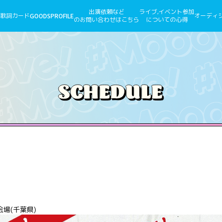
出演依頼など
ライブ,イベント参加
歌詞カード
GOODS
PROFILE
オーディ
のお問い合わせはこちら
についての心得
場(千葉県)