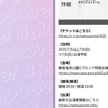
【チケットはこちら】
https://r-t.jp/natsuzome2025
【日時】
2025/7/5(土),7/6(日)
※7/6(日) 出演予定
【会場】
幕張海浜公園Gブロック特設会場
https://maps.app.goo.gl/AZaJ
【開場/開演】
開場 09:00 / 開演 10:00
【出演】
最新の出演者情報はこちら
https://natsuzome.info/