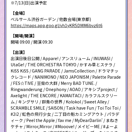
※7/13(日)出演予定
【会場】
ベルサール渋谷ガーデン / 他数会場(東京都)
https://maps.app.goo.gl/vh1yKR5DMM6bvz6t6
【開場/開演】
開場 09:00 / 開演 09:30
【出演】
出演日後日公開 / Appare! / アンスリューム / INUWASI /
UtaGe! / THE ORCHESTRA TOKYO / かすみ草とステラ /
KiSS KiSS / GANG PARADE / JamsCollection / ドラマチッ
クレコード / NANIMONO / NEO JAPONISM / Palette Parade
/ FES☆TIVE / 豆柴の大群 / Merry BAD TUNE. /
Ringwanderung / Onephony / AOAO / アキシブproject /
Axelight / THE ENCORE / KAMAITACI / カラフルスクリー
ム / キングサリ / 群青の世界 / Kolokol / Sweet Alley /
SCRAMBLE SMILE / SAISON / Task have Fun / Toi Toi Toi /
#2i2 / 虹色の飛行少女 / 二丁目の魁カミングアウト / パラデ
ィーク / Peel the Apple / fav me / MyDearDarlin’ / まねき
ケチャ / Mirror,Mirror / #Mooove! / メイビーME / #よーよ