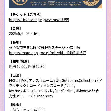
【チケットはこちら】
https://ticketvillage.jp/events/13355
【日時】
2025/5/6（火・祝）
【会場】
横須賀市三笠公園 特設野外ステージ(神奈川県)
https://maps.app.goo.gl/mhzxkHicF4kBUh6S7
【開場/開演】
開場 12:00 / 開演 12:30
【出演】
FES☆TIVE / アンスリューム / UtaGe! / JamsCollection / ド
ラマチックレコード / ドレスコード / #2i2 /
fav me / ポンコツコンポ / MyDearDarlin’ / #Mooove ! / 夜
光性アミューズ / Onephony
【料金】
・前方チケット ¥7,000