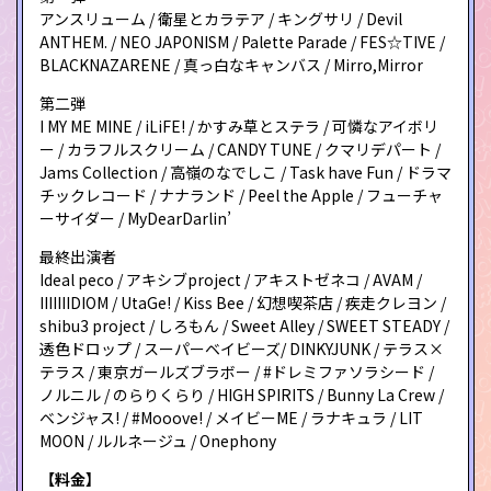
アンスリューム / 衛星とカラテア / キングサリ / Devil
ANTHEM. / NEO JAPONISM / Palette Parade / FES☆TIVE /
BLACKNAZARENE / 真っ白なキャンバス / Mirro,Mirror
第二弾
I MY ME MINE / iLiFE! / かすみ草とステラ / 可憐なアイボリ
ー / カラフルスクリーム / CANDY TUNE / クマリデパート /
Jams Collection / 高嶺のなでしこ / Task have Fun / ドラマ
チックレコード / ナナランド / Peel the Apple / フューチャ
ーサイダー / MyDearDarlin’
最終出演者
Ideal peco / アキシブproject / アキストゼネコ / AVAM /
IIIIIIIDIOM / UtaGe! / Kiss Bee / 幻想喫茶店 / 疾走クレヨン /
shibu3 project / しろもん / Sweet Alley / SWEET STEADY /
透色ドロップ / スーパーベイビーズ/ DINKYJUNK / テラス×
テラス / 東京ガールズブラボー / #ドレミファソラシード /
ノルニル / のらりくらり / HIGH SPIRITS / Bunny La Crew /
ベンジャス! / #Mooove! / メイビーME / ラナキュラ / LIT
MOON / ルルネージュ / Onephony
【料金】