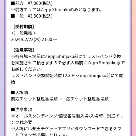
■前方 ¥7,000(税込)
※前方エリアはZepp Shinjukuのみとなります。
■一般 ¥3,500(税込)
【受付期間】
＜一般発売＞
2024/02/22(木) 21:00 〜
【注意事項】
※各会場入場前にZepp Shinjuku前にてリストバンド交換
を実施させて頂きますので必ず入場前にZepp Shinjukuまで
お越しください。
リストバンド交換開始時間12:30〜Zepp Shinjuku前にて開
始
■入場順
前方チケット整理番号順→一般チケット整理番号順
■注意事項
※オールスタンディング/整理番号順入場/入場時、別途ドリ
ンク代必要
※入場には楽天チケットアプリがダウンロードできるスマ
ートフォンが必要になります。