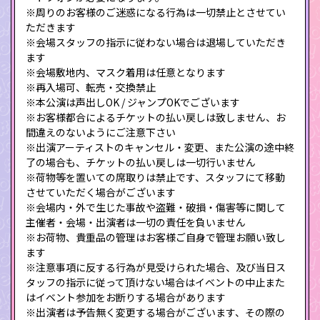
※周りのお客様のご迷惑になる行為は一切禁止とさせてい
ただきます
※会場スタッフの指示に従わない場合は退場していただき
ます
※会場敷地内、マスク着用は任意となります
※再入場可、転売・交換禁止
※本公演は声出しOK / ジャンプOKでございます
※お客様都合によるチケットの払い戻しは致しません、お
間違えのないようにご注意下さい
※出演アーティストのキャンセル・変更、また公演の途中終
了の場合も、チケットの払い戻しは一切行いません
※荷物等を置いての席取りは禁止です、スタッフにて移動
させていただく場合がございます
※会場内・外で生じた事故や盗難・破損・傷害等に関して
主催者・会場・出演者は一切の責任を負いません
※お荷物、貴重品の管理はお客様ご自身で管理お願い致し
ます
※注意事項に反する行為が見受けられた場合、及び当日ス
タッフの指示に従って頂けない場合はイベントの中止また
はイベント参加をお断りする場合があります
※出演者は予告無く変更する場合がございます、その際の