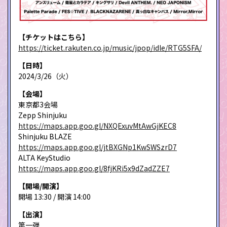
【チケットはこちら】
https://ticket.rakuten.co.jp/music/jpop/idle/RTG5SFA/
【日時】
2024/3/26（火）
【会場】
東京都3会場
Zepp Shinjuku
https://maps.app.goo.gl/NXQExuvMtAwGjKEC8
Shinjuku BLAZE
https://maps.app.goo.gl/jtBXGNp1KwSWSzrD7
ALTA KeyStudio
https://maps.app.goo.gl/8fjKRi5x9dZadZZE7
【開場/開演】
開場 13:30 / 開演 14:00
【出演】
第一弾