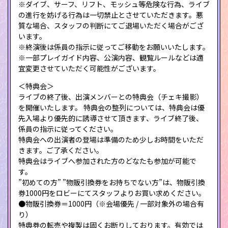
※ダイブ、サーフ、リフト、モッシュ等危険な行為、ライブ
の進行を妨げる行為は一切禁止とさせていただきます。悪
質な場合、スタッフの判断にてご退場いただく場合がござ
います。
※終演後は係員の指示に従ってご移動をお願いいたします。
※一部プレイガイド内容、公演内容、観覧ルールなどは適
宜変更させていただく可能性がございます。
＜特典会＞
ライブの終了後、出演メンバーとの特典会（チェキ撮影）
を開催いたします。 特典会の整列については、特典会は優
先入場より優先的に誘導させて頂きます、ライブ終了後、
係員の指示に従ってください。
特典会への出演者の登場は準備のため少しお時間をいただ
きます。ご了承ください。
特典会はライブへ参加された方のどなたも参加が可能で
す。
”初めての方” ”物販引換券をお持ちでない方”は、物販引換
券1000円をロビーにてスタッフよりお買い求めください。
●物販引換券＝1000円（※会場優先 / 一部対象外の場合有
り）
特典券の転売や複製は固くお断りしております。有効では