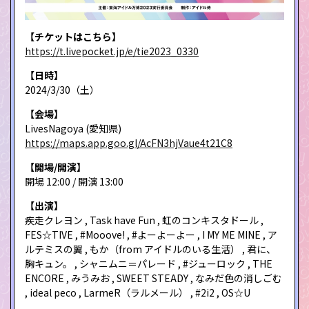
【チケットはこちら】
https://t.livepocket.jp/e/tie2023_0330
【日時】
2024/3/30（土）
【会場】
LivesNagoya (愛知県)
https://maps.app.goo.gl/AcFN3hjVaue4t21C8
【開場/開演】
開場 12:00 / 開演 13:00
【出演】
疾走クレヨン , Task have Fun , 虹のコンキスタドール ,
FES☆TIVE , #Mooove! , #よーよーよー , I MY ME MINE , ア
ルテミスの翼 , もか（from アイドルのいる生活） , 君に、
胸キュン。 , シャニムニ＝パレード , #ジューロック , THE
ENCORE , みうみお , SWEET STEADY , なみだ色の消しごむ
, ideal peco , LarmeR（ラルメール） , #2i2 , OS☆U