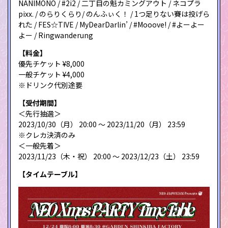
NANIMONO / #2i2 / 二丁目の魁カミングアウト / ネコプラ
pixx. / のらりくらり/ のんふぃく！ / 1つ足りない賽は投げら
れた / FES☆TIVE / MyDearDarlin’ / #Mooove! / #よーよー
よー / Ringwanderung
【料金】
優先チケット ¥8,000
一般チケット ¥4,000
※ドリンク代別途要
【受付期間】
＜先行抽選＞
2023/10/30（月） 20:00 〜 2023/11/20（月） 23:59
※クレカ決済のみ
＜一般先着＞
2023/11/23（木・祝） 20:00 〜 2023/12/23（土） 23:59
【タイムテーブル】