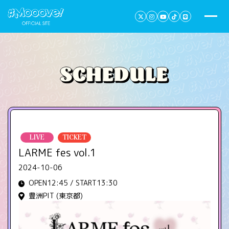
LIVE
TICKET
LARME fes vol.1
2024-10-06
OPEN12:45 / START13:30
豊洲PIT (東京都)