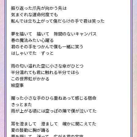
振り返った爪先が向かう先は
気まぐれな運命何度でも
転んでは立ち上がって傷だらけの手で君は笑った
夢を描いて 描いて 隙間のないキャンパス
春の魔法みたい心躍る
君のその手をつかんで僕も一緒に笑う
はしゃいでた ずっと
雨の匂い溢れた空に小さな傘がひとつ
半分濡れても君に触れる半分でほら
この世界虹がかかる
絵空事
握った小さな手のひら重ねあって感じる宿命
きっとまた
雨が上がる頃には空っぽの隣で僕が泣いてた
耳を澄まして 澄まして 確かに聞こえてた
夏の鼓動に胸が踊る
夢を探して 迷って 広がる君の宇宙