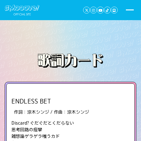
ENDLESS BET
作詞：涼木シンジ / 作曲：涼木シンジ
Discard? ぐだぐだとくだらない
思考回路の痙攣
雑想論ゲラゲラ嗤うカド