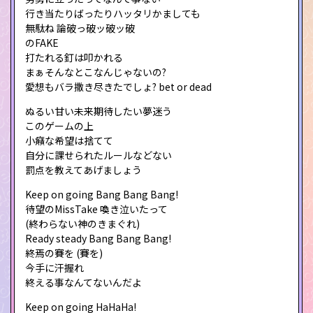
行き当たりばったりハッタリかましても
無駄ね 論破っ破ッ破ッ破
のFAKE
打たれる釘は叩かれる
まぁそんなとこなんじゃないの?
愛想もバラ撒き尽きたでしょ? bet or dead
ぬるい甘い未来期待したい夢迷う
このゲームの上
小癪な希望は捨てて
自分に課せられたルールなどない
罰点を教えてあげましょう
Keep on going Bang Bang Bang!
待望のMissTake 喚き泣いたって
(終わらない神のきまぐれ)
Ready steady Bang Bang Bang!
終焉の賽を (賽を)
今手に汗握れ
終える事なんてないんだよ
Keep on going HaHaHa!