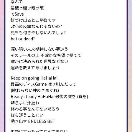
なんて
論破っ破ッ破ッ破
でSave
釘づけ出るとこ勝負です
改心の反撃なんじゃないの?
見当も付きやしないんでしょ?
bet or dead?
深い暗い未来期待しない夢迷う
そのレールの上 不確かな希望は捨てて
誰かに決められた世界などない
運命を教えてあげましょう
Keep on going HaHaHa!
最高のディスGame 嘆き叫んだって
(終わらない神のきまぐれ)
Ready steady HaHaHa! 最後の賽を (賽を)
ほら手に汗握れ
終わる事なんてないだろう
ほら迷うことない
動き出す ENDLESS BET
劣勢に立ったってなんて事ない